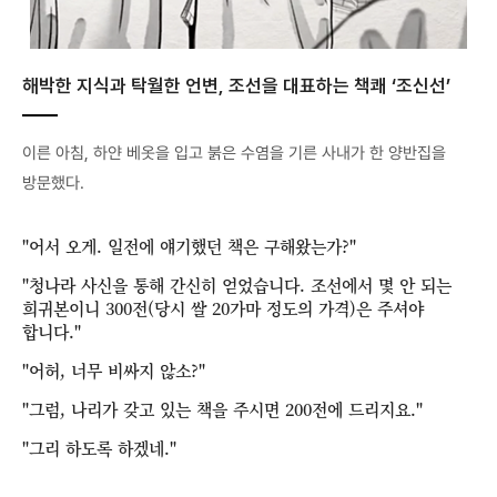
해박한 지식과 탁월한 언변, 조선을 대표하는 책쾌 ‘조신선’
이른 아침, 하얀 베옷을 입고 붉은 수염을 기른 사내가 한 양반집을
방문했다.
"어서 오게. 일전에 얘기했던 책은 구해왔는가?"
"청나라 사신을 통해 간신히 얻었습니다. 조선에서 몇 안 되는
희귀본이니 300전(당시 쌀 20가마 정도의 가격)은 주셔야
합니다."
"어허, 너무 비싸지 않소?"
"그럼, 나리가 갖고 있는 책을 주시면 200전에 드리지요."
"그리 하도록 하겠네."