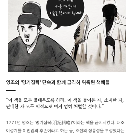
영조의 ‘명기집략’ 단속과 함께 급격히 위축된 책쾌들
“이 책을 모두 불태우도록 하라. 이 책을 들여온 자, 소지한 자,
판매한 자 모두 역적으로 여겨 엄히 처벌할 것이다.”
1771년 영조는 ‘명기집략(明紀輯略)’이라는 책을 금지시켰다. 태조
이성계를 이인임의 후손이라고 하는 등, 조선의 정통성을 부정했다는