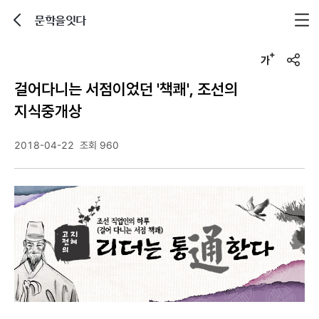
문학을잇다
뒤로가기
글자크기 조정하기
u
r
걸어다니는 서점이었던 '책쾌', 조선의
l
복
지식중개상
사
2018-04-22
조회 960