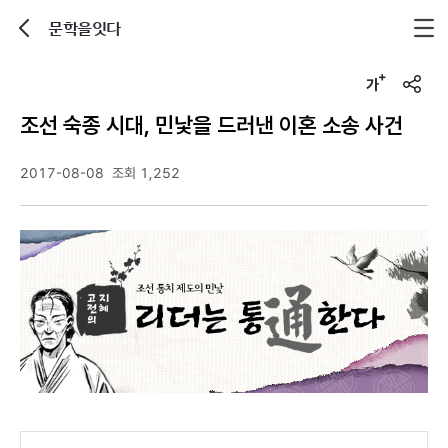
문학을잇다
뒤로가기
글자크기 조정하기
u
r
조선 숙종 시대, 민낯을 드러낸 이혼 소송 사건
l
복
사
2017-08-08
조회 1,252