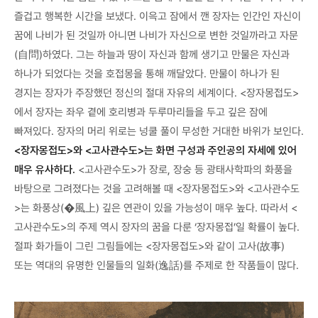
즐겁고 행복한 시간을 보냈다. 이윽고 잠에서 깬 장자는 인간인 자신이
꿈에 나비가 된 것일까 아니면 나비가 자신으로 변한 것일까라고 자문
(自問)하였다. 그는 하늘과 땅이 자신과 함께 생기고 만물은 자신과
하나가 되었다는 것을 호접몽을 통해 깨달았다. 만물이 하나가 된
경지는 장자가 주장했던 정신의 절대 자유의 세계이다. <장자몽접도>
에서 장자는 좌우 곁에 호리병과 두루마리들을 두고 깊은 잠에
빠져있다. 장자의 머리 위로는 넝쿨 풀이 무성한 거대한 바위가 보인다.
<장자몽접도>와 <고사관수도>는 화면 구성과 주인공의 자세에 있어
매우 유사하다.
<고사관수도>가 장로, 장숭 등 광태사학파의 화풍을
바탕으로 그려졌다는 것을 고려해볼 때 <장자몽접도>와 <고사관수도
>는 화풍상(�風上) 깊은 연관이 있을 가능성이 매우 높다. 따라서 <
고사관수도>의 주제 역시 장자의 꿈을 다룬 ‘장자몽접’일 확률이 높다.
절파 화가들이 그린 그림들에는 <장자몽접도>와 같이 고사(故事)
또는 역대의 유명한 인물들의 일화(逸話)를 주제로 한 작품들이 많다.