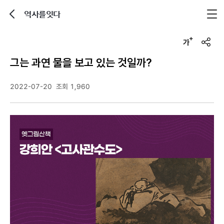
역사를잇다
뒤로가기
글자크기 조정하기
u
r
그는 과연 물을 보고 있는 것일까?
l
복
사
2022-07-20
조회 1,960