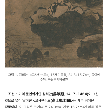
그림 1. 강희안, <고사관수도>, 15세기중엽, 24.3x15.7cm, 종이에
수묵, 국립중앙박물관
조선 초기의 문인화가인 강희안(姜希顔, 1417~1464)이 그린
것으로 널리 알려진 <고사관수도(高士觀水圖)>는 매우 뛰어난
작품이다.
이 그림은 크기(세로 24.3cm, 가로 15.7cm)가 아주 작은