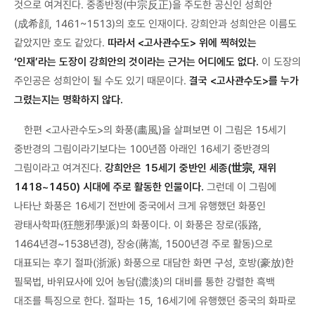
것으로 여겨진다. 중종반정(中宗反正)을 주도한 공신인 성희안
(成希顔, 1461~1513)의 호도 인재이다. 강희안과 성희안은 이름도
같았지만 호도 같았다.
따라서 <고사관수도> 위에 찍혀있는
‘인재’라는 도장이 강희안의 것이라는 근거는 어디에도 없다.
이 도장의
주인공은 성희안이 될 수도 있기 때문이다.
결국 <고사관수도>를 누가
그렸는지는 명확하지 않다.
한편 <고사관수도>의 화풍(畵風)을 살펴보면 이 그림은 15세기
중반경의 그림이라기보다는 100년쯤 아래인 16세기 중반경의
그림이라고 여겨진다.
강희안은 15세기 중반인 세종(世宗, 재위
1418~1450) 시대에 주로 활동한 인물이다.
그런데 이 그림에
나타난 화풍은 16세기 전반에 중국에서 크게 유행했던 화풍인
광태사학파(狂態邪學派)의 화풍이다. 이 화풍은 장로(張路,
1464년경~1538년경), 장숭(蔣嵩, 1500년경 주로 활동)으로
대표되는 후기 절파(浙派) 화풍으로 대담한 화면 구성, 호방(豪放)한
필묵법, 바위묘사에 있어 농담(濃淡)의 대비를 통한 강렬한 흑백
대조를 특징으로 한다. 절파는 15, 16세기에 유행했던 중국의 화파로