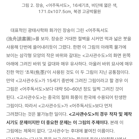
그림 2. 장숭, <어주독서도>, 16세기초, 비단에 엷은 색,
171.0x107.5cm, 북경 고궁박물원
대표적인 광태사학파 화가인 장숭이 그린 <어주독서도
(漁舟讀書圖)>를 보자. 장숭은 거대한 절벽을 시커먼 먹과 넓은 붓을
사용해 단번에 쓸어내리듯이 그렸다. 한편 이 그림의 아래쪽 물가에
보이는 삼각형 모양의 작은 바위와 갈대는 <고사관수도>의 화면 왼쪽
아래에 그려진 바위 및 갈대와 매우 유사하다. 아울러 바위 묘사에 매우
진한 먹인 ‘초묵(焦墨)’이 사용된 것도 이 두 그림이 지닌 공통점이다.
만약 <고사관수도>가 15세기 중반에 그려진 그림이라고 할 경우 이
그림은 <어주독서도>보다 대략 50~60년 정도 일찍 그려진 것이
된다. <고사관수도>는 중국의 절파 화풍이 한국에 수용되어 탄생한
그림이다. 따라서 <고사관수도>가 <어주독서도>보다 먼저
그려졌다는 것은 불가능한 일이다.
<고사관수도>의 경우 작자 및 제작
시기도 문제이지만 더 중요한 문제는 이 그림의 주제이다.
본래 이
그림에는 제목이 없다. ‘고사관수’는 후대에 붙여진 이름이다.