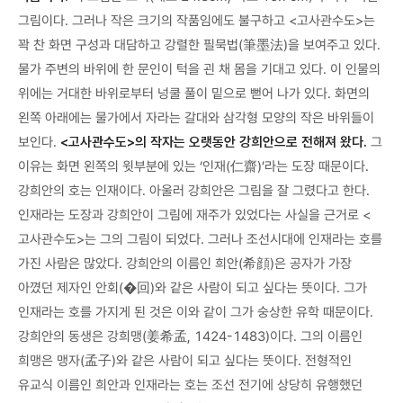
그림이다. 그러나 작은 크기의 작품임에도 불구하고 <고사관수도>는
꽉 찬 화면 구성과 대담하고 강렬한 필묵법(筆墨法)을 보여주고 있다.
물가 주변의 바위에 한 문인이 턱을 괸 채 몸을 기대고 있다. 이 인물의
위에는 거대한 바위로부터 넝쿨 풀이 밑으로 뻗어 나가 있다. 화면의
왼쪽 아래에는 물가에서 자라는 갈대와 삼각형 모양의 작은 바위들이
보인다.
<고사관수도>의 작자는 오랫동안 강희안으로 전해져 왔다.
그
이유는 화면 왼쪽의 윗부분에 있는 ‘인재(仁齋)’라는 도장 때문이다.
강희안의 호는 인재이다. 아울러 강희안은 그림을 잘 그렸다고 한다.
인재라는 도장과 강희안이 그림에 재주가 있었다는 사실을 근거로 <
고사관수도>는 그의 그림이 되었다. 그러나 조선시대에 인재라는 호를
가진 사람은 많았다. 강희안의 이름인 희안(希顔)은 공자가 가장
아꼈던 제자인 안회(�回)와 같은 사람이 되고 싶다는 뜻이다. 그가
인재라는 호를 가지게 된 것은 이와 같이 그가 숭상한 유학 때문이다.
강희안의 동생은 강희맹(姜希孟, 1424-1483)이다. 그의 이름인
희맹은 맹자(孟子)와 같은 사람이 되고 싶다는 뜻이다. 전형적인
유교식 이름인 희안과 인재라는 호는 조선 전기에 상당히 유행했던