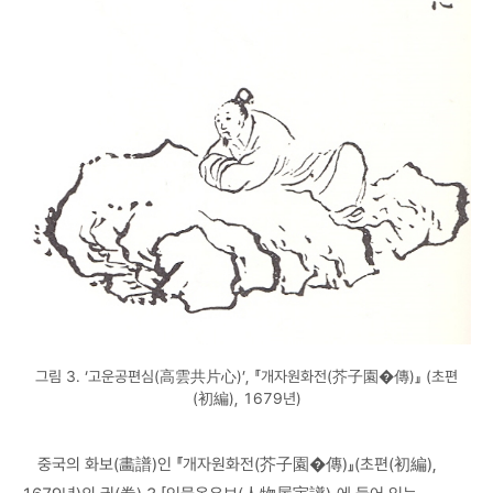
그림 3. ‘고운공편심(高雲共片心)’, 『개자원화전(芥子園�傳)』 (초편
(初編), 1679년)
중국의 화보(畵譜)인 『개자원화전(芥子園�傳)』(초편(初編),