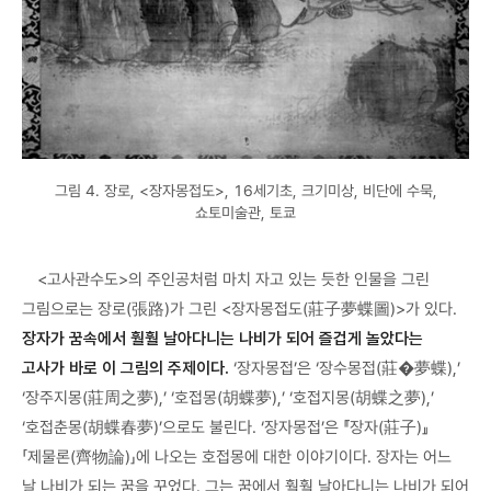
그림 4. 장로, <장자몽접도>, 16세기초, 크기미상, 비단에 수묵,
쇼토미술관, 토쿄
<고사관수도>의 주인공처럼 마치 자고 있는 듯한 인물을 그린
그림으로는 장로(張路)가 그린 <장자몽접도(莊子夢蝶圖)>가 있다.
장자가 꿈속에서 훨훨 날아다니는 나비가 되어 즐겁게 놀았다는
고사가 바로 이 그림의 주제이다.
‘장자몽접’은 ‘장수몽접(莊�夢蝶),’
‘장주지몽(莊周之夢),’ ‘호접몽(胡蝶夢),’ ‘호접지몽(胡蝶之夢),’
‘호접춘몽(胡蝶春夢)’으로도 불린다. ‘장자몽접’은 『장자(莊子)』
「제물론(齊物論)」에 나오는 호접몽에 대한 이야기이다. 장자는 어느
날 나비가 되는 꿈을 꾸었다. 그는 꿈에서 훨훨 날아다니는 나비가 되어