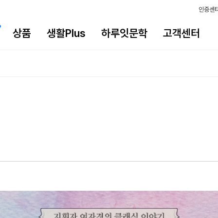
인증센
상품
생활Plus
하루잇문학
고객센터