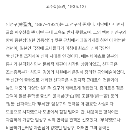
고수철(조광, 1935.12)
임성구(林聖九, 1887~1921)는 그 선구적 존재다. 서당에 다니면서
글을 깨우쳤을 뿐 어떤 근대 교육도 받지 못했으며, 그의 백형 임인구와
함께 종현성당(현 명동성당) 뒷문 근처에서 과일가게를 하던 이 평범한
청년이, 일본인 극장에 드나들다가 마침내 최초의 신파극단인
‘혁신단’을 조직하여 신파 시대를 연 것이다. 때는 바야흐로 일본의
통치가 본격화하면서 문화적 재편이 시작된 상황이었고, 신파극은
조선총독부가 식민지 경영의 차원에서 은밀히 장려한 공연예술이었다.
‘혁신단’의 출현으로 개화한 신파극은 식민지적 근대로의 전환기에
놓인 대중의 다양한 심미적 요구와 재빠르게 결합했다. 흥미로운 점은
관객이 일본 유학생 출신의 윤백남(尹白南)·조일재(趙一齋) 등의
‘정통’ 신파극보다 ‘무식한’ 임성구의 연극을 더 환호한 사실이다.
모방으로 시작했으나 모방에서 점점 멀어져 간, 내용이든 형식이든
과감하게 가공한 임성구 식의 연극을 관객은 선호했다. ‘무식’했으나
비굴하기는커녕 자존심이 강했던 임성구, 어쩌면 그의 동력은