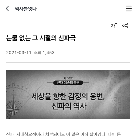
역사를잇다
뒤로가기
글자크기 조정하기
u
r
눈물 없는 그 시절의 신파극
l
복
사
2021-03-11
조회 1,453
신파, 시대착오적이라 치부되어도 이 말은 아직 살아있다. 나이 든