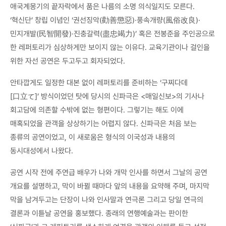
애국계몽기의 끝자락에서 품은 나름의 소명 의식일지도 모른다.
‘혁신단’ 창립 이념인 ‘권선징악(勸善懲惡)·풍속개량(風俗改良)·
민지개발(民智開發)·진충갈력(盡忠竭力)’ 혹은 전봉준을 주인공으로
한 레퍼토리가 심상하게만 보이지 않는 이유다. 교육기관이나 걸인을
위한 자선 공연은 두고두고 회자되었다.
안타깝게도 일정한 대본 없이 레퍼토리를 준비하는 ‘구찌다데
[口立て]’ 방식이었던 탓에 당시의 신파극은 <매일신보>의 기사나
회고담에 의존할 수밖에 없는 형편이다. 그렇기는 해도 이에
매혹되었을 관객을 상상하기는 어렵지 않다. 신파극은 처음 보는
종류의 공연이었고, 이 새로움은 형식의 이국성과 내용의
동시대성에서 나왔다.
공연 시작 전에 주연급 배우가 나와 개막 인사를 하면서 그날의 공연
개요를 설명하고, 막이 바뀔 때마다 앞의 내용을 요약해 주며, 마지막
막을 남겨두고는 단장이 나와 인사말과 연극론 그리고 당일 연극의
결론과 이튿날 공연을 홍보했다. 종래의 연행예술과는 판이한