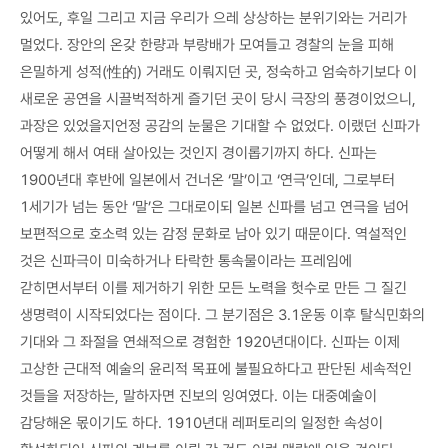
있어도, 후일 그리고 지금 우리가 으레 상상하는 분위기와는 거리가
멀었다. 장안의 온갖 한량과 부랑배가 모여들고 경찰의 눈을 피해
은밀하게 성적(性的) 거래도 이뤄지던 곳, 정숙하고 엄숙하기보다 이
새로운 공연을 시끌벅적하게 즐기던 곳이 당시 극장의 풍경이었으니,
과장은 있었을지언정 공감의 눈물은 기대할 수 없었다. 이랬던 신파가
어떻게 해서 여태 살아있는 것인지 경이롭기까지 하다. 신파는
1900년대 후반에 일본에서 건너온 ‘말’이고 ‘연극’인데, 그로부터
1세기가 넘는 동안 ‘말’은 그대로이되 일본 신파를 넘고 연극을 넘어
보편적으로 호소력 있는 감정 문화로 남아 있기 때문이다. 역설적인
것은 신파극이 미숙하거나 타락한 통속물이라는 프레임에
갇히면서부터 이를 제거하기 위한 모든 노력을 헛수로 만든 그 질긴
생명력이 시작되었다는 점이다. 그 분기점은 3.1운동 이후 탈식민화의
기대와 그 좌절을 연쇄적으로 경험한 1920년대이다. 신파는 이제
고상한 근대적 예술의 윤리적 목표에 불필요하다고 판단된 세속적인
것들을 저장하는, 말하자면 진보의 잉여였다. 이는 대중예술이
감당해온 몫이기도 하다. 1910년대 레퍼토리의 일정한 속성이