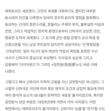
레퍼토리도 새로웠다. 고전의 세계를 극화하기도 했지만 대부분
동시대의 인간을 다루면서 당대의 정치적·윤리적 쟁점을 함축했다.
동요하는 근대의 혼란스러움, 흔들리는 주체의 위치, 불확실한 이념과
전망, 그리고 억압적인 정치적 환경으로부터 신파극이 상상한 것은,
명료한 도덕의 세계였다. 그 초기에 군인·경찰·은행가·교사·학생 등
신종신분을 지닌 남성 주인공의 입지전적 성공이라는 ‘신’영웅담을
그려냈지만, 얼마 지나지 않아 여성의 억압과 욕망을 표현한 수난
서사가 신파극의 중심으로 부상했다. 이수일과 심순애 그리고
김중배의 ‘다이아몬드’가 그려진 <장한몽(長恨夢)>도 바로 이때
나왔다.
그렇다고 해서 신파극이 미학적 규범을 지닌 공연양식은 아니었다. 그
시절의 신파극은 극단에 따라 혹은 제작의 조건과 상업적 필요에 따라
여러 형식적 요소의 넘나듦이 탄력적인 새로운 볼거리였으며, 특이한
공연방식 상당 부분은 1920년대에 가면서 거의 사라졌다. 어떤
측면에서는 레퍼토리조차 볼거리였다. 신파극이 ‘눈물’을 ‘연기’할 수는