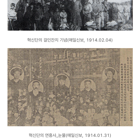
혁신단의 걸인잔치 기념(매일신보, 1914.02.04)
혁신단의 연흥사_눈물(매일신보, 1914.01.31)