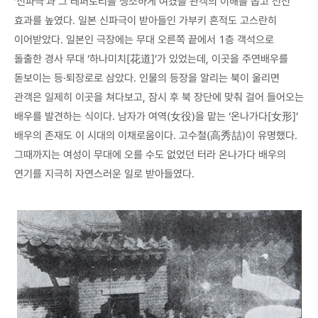
‘신파극’과 그 레퍼토리를 생소하게 여겼을 관객의 이해를 돕고 선전
효과를 높였다. 일본 신파극이 받아들인 가부키 흔적도 고스란히
이어받았다. 일본인 극장에는 무대 오른쪽 끝에서 1층 객석으로
돌출한 경사 무대 ‘하나미치[花道]’가 있었는데, 이곳을 주연배우를
돋보이는 등·퇴장로로 삼았다. 인물의 등장을 알리는 북이 울리면
관객은 일제히 이곳을 쳐다보고, 잠시 후 북 장단에 맞춰 걸어 들어오는
배우를 발견하는 식이다. 남자가 여역(女役)을 맡는 ‘온나가다[女形]’
배우의 존재도 이 시대의 이채로움이다. 고수철(高秀喆)이 유명했다.
그때까지는 여성이 무대에 오를 수도 없었던 터라 온나가다 배우의
연기를 지극히 자연스러운 일로 받아들였다.