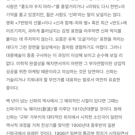
사람은 “홍도야 우지 마라~”를 흥얼거리거나 <미워도 다시 한번>의
기억을 품고 있겠지만, 젊은 사람도 ‘신파’라는 말이 낯설지는 않다.
영화 <7번방의 선물>이나 <신과 함께-죄와 벌> 혹은 최근 <반도>에
이르기까지, 과하게 흘러넘치는 감정 표현을 마주하면 신파 딱지를
붙이는 데 주저하지 않는다. 요즘은 유독 ‘오글거리는’ 표현을 꺼리는
데다가 그런 장면을 일상에서는 좀처럼 경험하기도 어렵다. 그러니
대중예술이 종종 구사하는 이 과잉이 이상해 보이고 순수해 보일 리
없다. 미학적 완결성을 해치면서까지 마련한 그 부자연함이란 상업적
성공을 위한 마케팅 때문이라고 의심하는 것은 당연하다. 신파는
거슬리거나 지워내야 할 무언가를 대표하는 말로서 여전히 유효한
중이다.
백 년이 넘는 신파의 역사에서 그 예외적인 시절이 있다면 그때는
신파극이 ‘뉴 웨이브(新派)’를 이루던 1910년대뿐일 것이다. 원래
신파는 ‘구파’ 가부키의 대타적인 위치에서 시작한 소인극이 일련의
역사적 과정을 거쳐 전성기를 맞이한 1900년대 중후반의 일본
신파극에서 유래된 것이다. 1906년 일본의 통감부 정치가 시작되면서