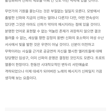
활성화되어 신파의 계보를 이뤄 간 것도 이런 맥락에 있을 것이다.
무언가의 기원을 묻는다는 것은 부질없는 일일지 모른다. 모방에서
출발한 신파와 지금의 신파는 얼마나 다른지! 다만, 어떤 연속성이
있다면 그것은 아마도 신파가 약자의 메시지라는 점에 있을 것이다.
분명한 언어로 표현할 수 없는 억눌린 존재가 과장하지 않으면 결코
들려줄 수 없는, 세상을 향한 감정의 웅변! 신파의 호소력이 여성 수난
서사에서 빛을 발한 것은 우연이 아닐 것이다. 신분이 미천하고
무학이라는 사실을 근거로 공공연히 자신을 멸시한 엘리트들에 대해
당당했던 임성구, 이미 신파의 운명은 결정된 것인지도 모른다. 트로트
열풍이 한창이다. 한동안 시대착오적인 변두리 서민예술로
격하되었으나 이제 대세가 되어버린 노래의 메시지가 신파일지 가끔
생각해 보는 요즘이다.