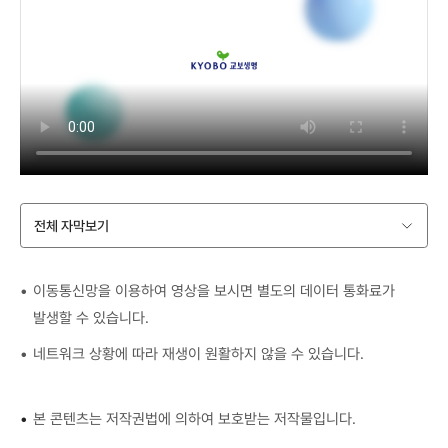
:
지
엔
범
“
금
아
:
이
까
무
“
제
지
것
으
떠
또
도
아
나
렷
없
아
는
한
는
아
건
기
백
아
가
전체 자막보기
억
지
.
요
으
였
.
?
로
는
이동통신망을 이용하여 영상을 보시면 별도의 데이터 통화료가
.
그
말
데
발생할 수 있습니다.
미
럼
할
읽
토
네트워크 상황에 따라 재생이 원활하지 않을 수 있습니다.
다
수
지
스
음
있
는
코
번
는
못
•
본 콘텐츠는 저작권법에 의하여 보호받는 저작물입니다.
드
엔
건
하