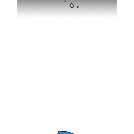
말
라
로
고
혁
봐
신
야
적
겠
인
지
일
.
이
창
지
의
않
성
은
을
가
새
?
로
허
워
허
야
허
하
.