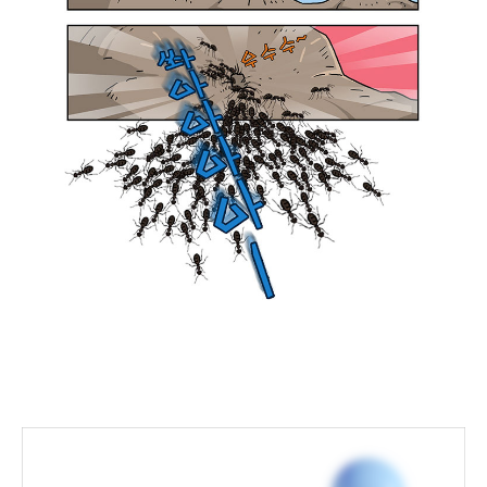
나
같
“
?
은
니
”
하
토
김
데
스
평
스
코
범
의
드
:
공
를
“
격
펼
엇
에
쳐
?
서
보
책
깨
게
이
어
.
.
났
”
.
을
김
.
땐
평
단
처
김
범
지
음
평