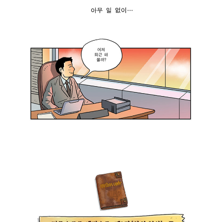
스
니
의
:
는
마
“
두
음
내
사
을
가
람
개
마
김
혁
지
평
한
막
범
거
일
:
네
세
‘
.
.
우
그
자
웁
거
네
~
야
에
꼼
말
게
짝
로
줄
을
혁
도
못