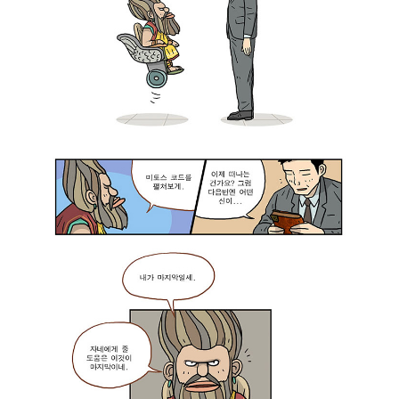
하
하
네
~
”
김
평
범
:
“
고
맙
습
니
다
.
그