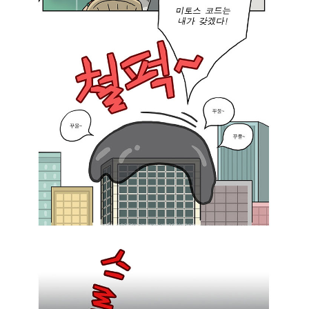
도
못
한
걸
만
든
다
고
꼭
창
의
적
인
헤
건
파
아
이
니
스