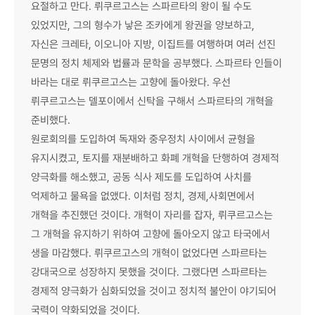
요절하고 만다. 뤼쿠르고스는 스파르타의 왕이 될 수도
에
있었지만, 그의 형수가 낳은 조카에게 왕권을 양보하고,
피
자신은 크레타, 이오니아 지방, 이집트를 여행하며 여러 선진
소
문명의 정치 체제와 법률과 문학을 공부했다. 스파르타 인들이
드
바라는 대로 뤼쿠르고스는 고향에 돌아왔다. 우선
-
뤼쿠르고스는 델포이에서 신탁을 구해서 스파르타의 개혁을
제
준비했다.
4
원로회의를 도입하여 독재와 중우정치 사이에서 균형을
장
유지시켰고, 토지를 재분배하고 화폐 개혁을 단행하여 경제적
4
양극화를 해소했고, 공동 식사 제도를 도입하여 사치를
화
억제하고 물욕을 없앴다. 이처럼 정치, 경제,사회면에서
회
개혁을 추진했던 것이다. 개혁이 자리를 잡자, 뤼쿠르고스는
사
그 개혁을 유지하기 위하여 고향에 돌아오지 않고 타국에서
옥
생을 마감했다. 뤼쿠르고스의 개혁이 없었다면 스파르타는
상
강대국으로 성장하지 못했을 것이다. 그랬다면 스파르타는
에
경제적 양극화가 심화되었을 것이고 정치적 불안이 야기되어
서
국력이 약화되었을 것이다.