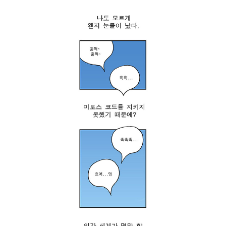
은
고
그
맙
세
습
가
니
지
다
를
.
모
감
두
사
만
합
족
니
시
다
키
.
고
”
있
헤
네
파
.
이
그
스