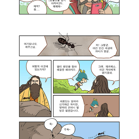
검
니
이
은
다
스
현
.
토
상
감
스
이
사
:
사
합
“
라
니
책
짐
다
을
마
.
보
치
”
게
끈
헤
.
적
파
달
한
이
라
악
스
진
몽
토
게
과
스
있
도
: