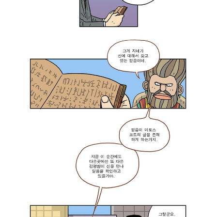
혁
신
’
을
제
대
로
이
해
한
건
가
요
?
우
리
팀