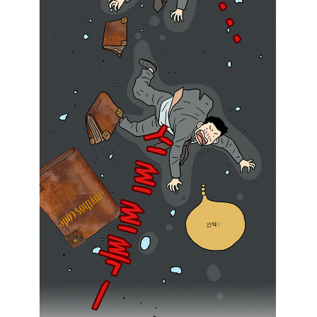
도
혁
힘
한
든
거
일
네
이
.
지
헤
.
파
그
이
행
스
위
토
자
스
체
:
를
“
창
그
의
거
적
야
이