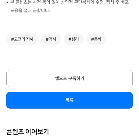
•
본 콘텐츠는 사전 동의 없이 상업적 무단복제와 수정, 캡처 후 배포
는
어
난
겠
도용을 절대 금합니다.
안
떤
,
지
돼
신
신
만
.
이
을
뭔
.
.
#고전의 지혜
#역사
#심리
#문화
만
가
.
.
났
글
”
.
고
씨
아
”
도
같
무
헤
움
은
도
앱으로 구독하기
파
을
게
없
이
받
기
었
스
았
록
목록
다
토
으
되
.
스
며
어
하
:
그
있
데
“
콘텐츠 이어보기
들
어
스
내