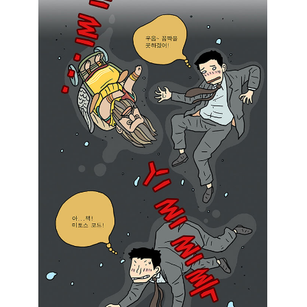
라
토
네
스
.
:
갖
자
고
넨
있
전
는
세
생
게
각
아
을
버
구
지
체
들
화
의
시
마
키
음
는
을
것
개