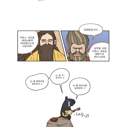
안
평
움
돼
범
받
!
은
을
’
이
일
미
헤
이
토
파
있
스
이
는
코
스
가
드
토
?
가
스
”
김
에
김
평
겐
평
범
훌
범
에
륭
:
게
한
“
서
학
아
떨
생