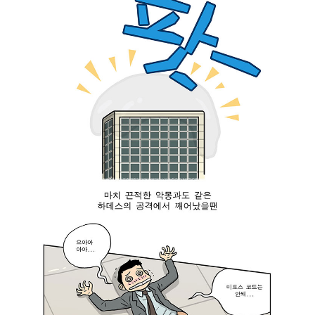
고
.
,
.
쓸
김
모
평
가
범
있
은
어
이
야
헤
하
파
고
이
,
스
많
토
은
스
사
에
람
겐
들
훌
로
륭