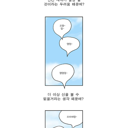
리
토
고
스
혁
:
신
“
은
니
어
토
떤
스
가
코
?
드
*
를
스
펼
파
쳐
르
보
타
게
의
.
뤼
”
쿠