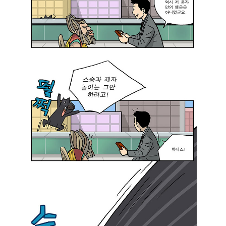
이
기
획
한
게
그
렇
게
창
의
적
인
것
같
지
도