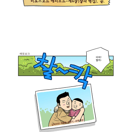
신
움
하
적
은
겠
인
이
어
일
것
!
이
이
아
지
마
.
않
지
.
은
막
.
가
이
책
?
네
!
허
.
미
허
왜
토
허
?
스
.
아
코
.
직
드
.
도
!
김
도