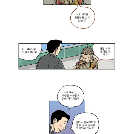
런
데
궁
금
한
게
있
어
요
.
제
가
‘
창
의
와