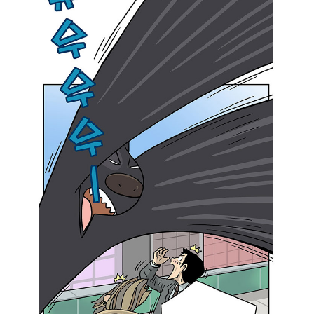
않
고
.
.
.
”
헤
파
이
스
토
스
:
“
듣
도
보