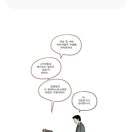
이
야
기
하
는
두
사
람
헤
파
이
스
토
스
:
“
축