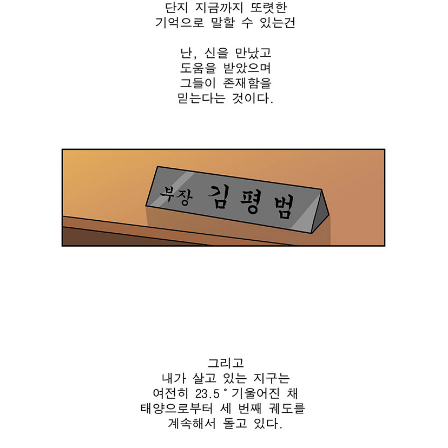
르
헤
음
르
파
번
.
이
엔
.
스
어
스
토
떤
르
스
신
르
:
이
륵
“
.
’
자
.
어
넨
.
둠
전
”
속
세
헤
에
게
파
둥
아
이
둥
버
스
떠
지
토
다
들