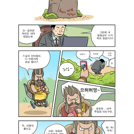
.
어
이
.
짐
었
아
‘
네
닙
팟
.
니
!
”
다
’
김
.
옥
평
전
상
범
충
을
:
분
뒤
“
합
덮
아
니
은
.
다
하
.
.
데
고
”
스
맙
헤
의
습
파