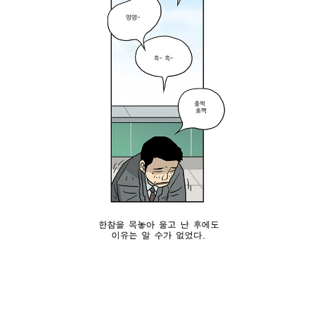
김
르
평
고
범
스
:
의
“
개
이
혁
제
만
떠
이
나
혁
는
신
건
은
가
아
요
니
?
야
그
‘
.
럼
스
”
다