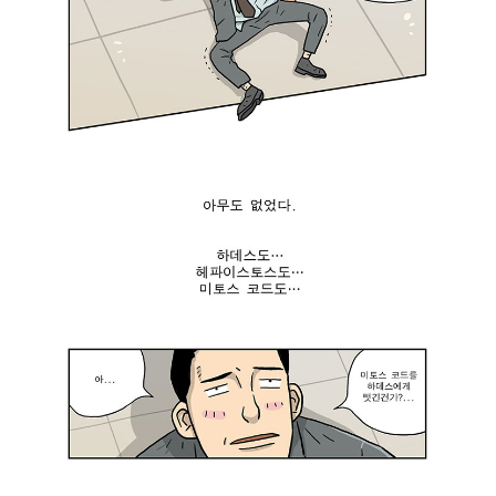
부
한
터
학
인
생
정
이
을
었
받
네
아
.
야
”
하
김
는
평
데
범
자
:
네
“
가
아
한
.
일
.