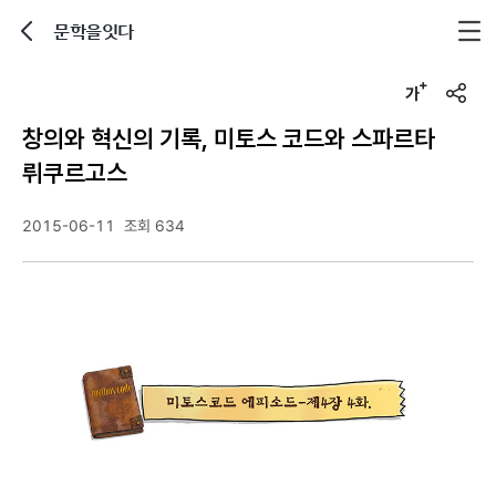
문학을잇다
뒤로가기
글자크기 조정하기
u
r
창의와 혁신의 기록, 미토스 코드와 스파르타
l
복
뤼쿠르고스
사
2015-06-11
조회 634