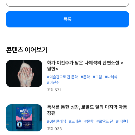
목록
콘텐츠 이어보기
화가 이진주가 담은 나혜석의 단편소설 <
원한>
#미술관으로 간 문학
#문학
#그림
#나혜석
#이진주
조회 571
독서를 통한 성장, 로알드 달의 마지막 아동
장편
#6분 클래식
#노태훈
#문학
#로알드 달
#마틸다
조회 933