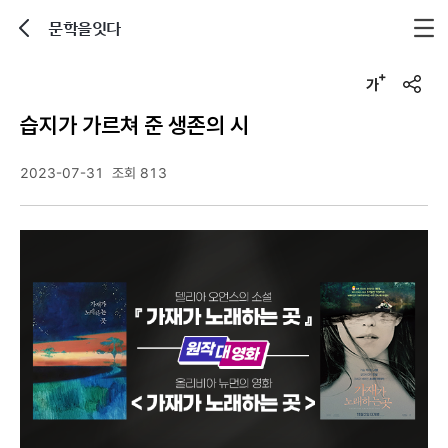
문학을잇다
뒤로가기
글자크기 조정하기
u
r
습지가 가르쳐 준 생존의 시
l
복
사
2023-07-31
조회 813