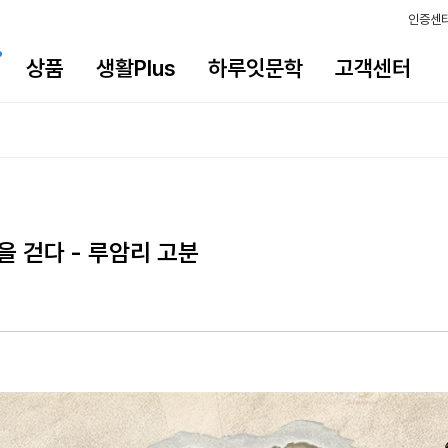
인증센
상품
생활Plus
하루잇문학
고객센터
 걷다 - 루암리 고분