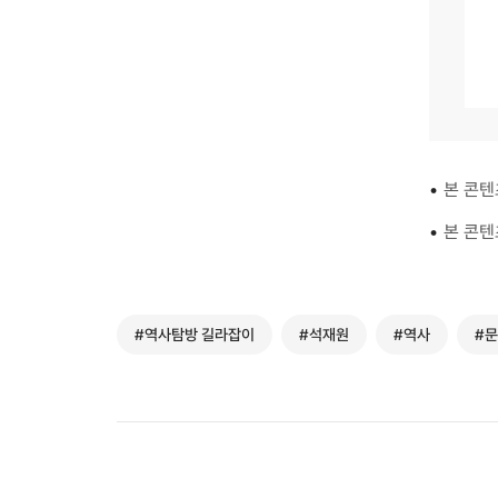
•
본 콘텐
•
본 콘텐
#역사탐방 길라잡이
#석재원
#역사
#