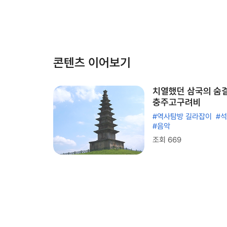
콘텐츠 이어보기
치열했던 삼국의 숨결
충주고구려비
#역사탐방 길라잡이
#
#음악
조회 669