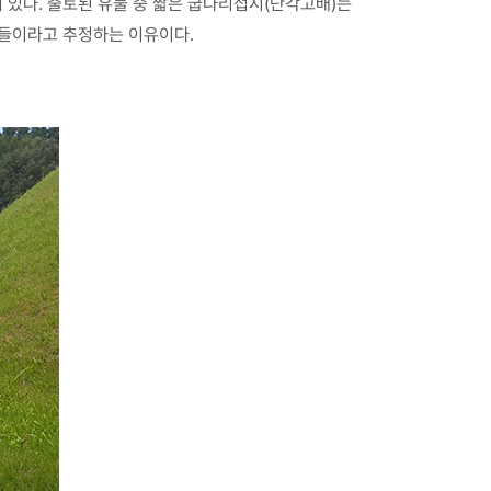
 있다. 출토된 유물 중 짧은 굽다리접시(단각고배)는
람들이라고 추정하는 이유이다.