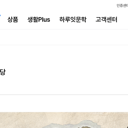
인증센
상품
생활Plus
하루잇문학
고객센터
성당