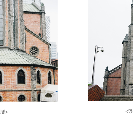
<명
전경>