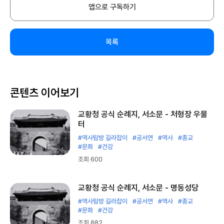
앱으로 구독하기
목록
콘텐츠 이어보기
교황청 공식 순례지, 서소문 - 처형장 우물
터
#역사탐방 길라잡이
#공서연
#역사
#종교
#문화
#건강
조회 600
교황청 공식 순례지, 서소문 - 명동성당
#역사탐방 길라잡이
#공서연
#역사
#종교
#문화
#건강
조회 882