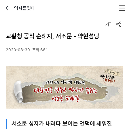
역사를잇다
뒤로가기
글자크기 조정하기
u
r
교황청 공식 순례지, 서소문 - 약현성당
l
복
사
2020-08-30
조회 661
서소문 성지가 내려다 보이는 언덕에 세워진