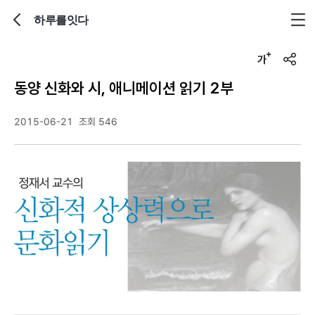
하루를잇다
뒤로가기
글자크기 조정하기
u
r
동양 신화와 시, 애니메이션 읽기 2부
l
복
사
2015-06-21
조회 546