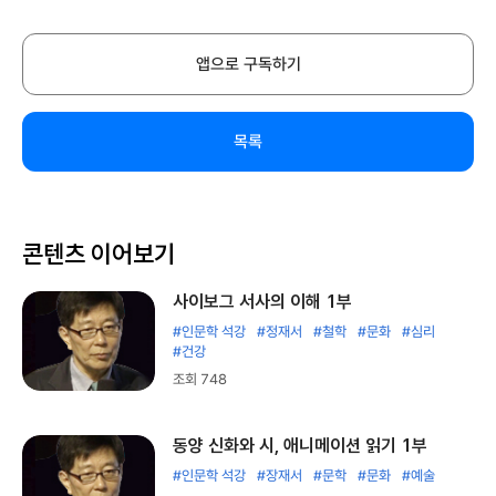
앱으로 구독하기
목록
콘텐츠 이어보기
사이보그 서사의 이해 1부
#인문학 석강
#정재서
#철학
#문화
#심리
#건강
조회 748
동양 신화와 시, 애니메이션 읽기 1부
#인문학 석강
#장재서
#문학
#문화
#예술