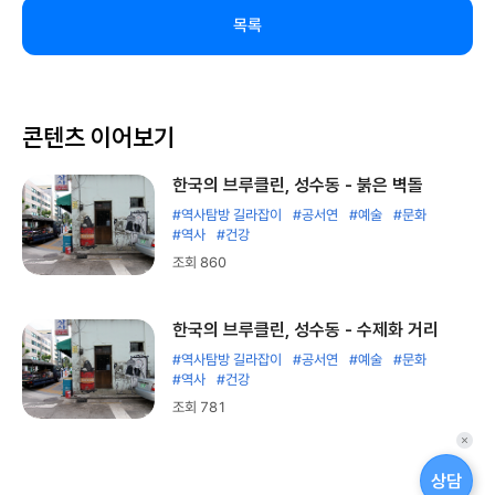
목록
콘텐츠 이어보기
한국의 브루클린, 성수동 - 붉은 벽돌
#역사탐방 길라잡이
#공서연
#예술
#문화
#역사
#건강
조회 860
한국의 브루클린, 성수동 - 수제화 거리
#역사탐방 길라잡이
#공서연
#예술
#문화
#역사
#건강
조회 781
퀵
메
상담
뉴