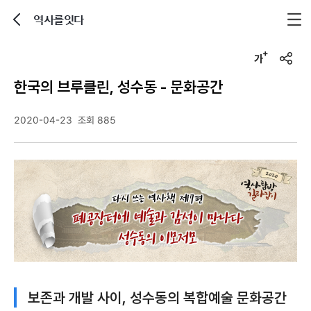
역사를잇다
뒤로가기
글자크기 조정하기
u
r
한국의 브루클린, 성수동 - 문화공간
l
복
사
2020-04-23
조회 885
보존과 개발 사이, 성수동의 복합예술 문화공간