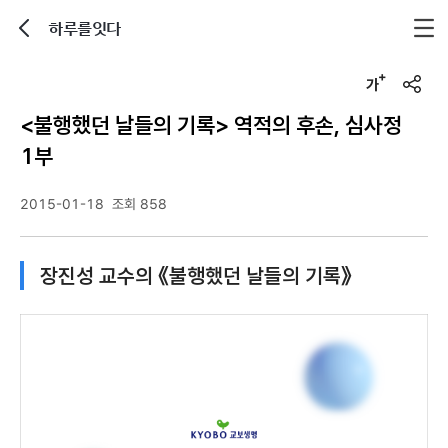
하루를잇다
뒤로가기
글자크기 조정하기
u
r
<불행했던 날들의 기록> 역적의 후손, 심사정
l
복
1부
사
2015-01-18
조회 858
장진성 교수의 《불행했던 날들의 기록》