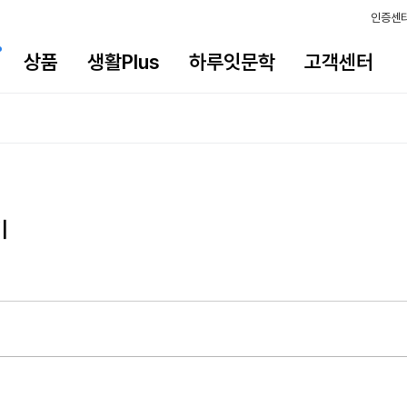
인증센
상품
생활Plus
하루잇문학
고객센터
기