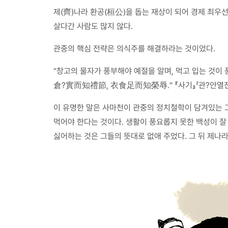
제(齊)나라 환공(桓公)을 돕는 재상이 되어 경제 최우
살다간 사람도 많지 않다.
관중의 핵심 전략은 의식주를 해결하라는 것이었다.
"창고의 물자가 풍부해야 예절을 알며, 먹고 입는 것이 
倉?實而知禮節, 衣食足而知榮辱." 『사기』「관?안열전
이 유명한 말은 사마천이 관중의 정치철학이 담겨있는 그
먹어야 한다는 것이다. 생활이 풍요롭지 못한 백성이 잘
싫어하는 것은 그들의 뜻대로 없애 주었다. 그 뒤 제나