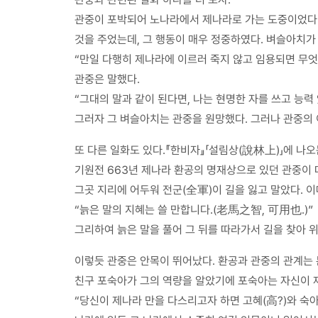
관중이 포박되어 노나라에서 제나라로 가는 도중이었다.
것을 주었는데, 그 행동이 매우 정중하였다. 벼슬아치가
“만일 다행히 제나라에 이르러 죽지 않고 임용되면 무
관중은 말했다.
“그대의 말과 같이 된다면, 나는 현명한 자를 쓰고 능력
그러자 그 벼슬아치는 관중을 원망했다. 그러나 관중의 
또 다른 일화도 있다.『한비자』「설림상(說林上)」에 나오
기원전 663년 제나라 환공의 명재상으로 있던 관중이 
그곳 지리에 어두워 전군(全軍)이 길을 잃고 말았다. 이
“늙은 말의 지혜는 쓸 만합니다.(老馬之智, 可用也.)”
그리하여 늙은 말을 풀어 그 뒤를 따라가서 길을 찾아 위
이렇듯 관중은 안목이 뛰어났다. 환공과 관중의 관계는 
친구 포숙아가 그의 역량을 알았기에 포숙아는 자신이 재
“당신이 제나라 만을 다스리고자 하면 고혜(高?)와 숙