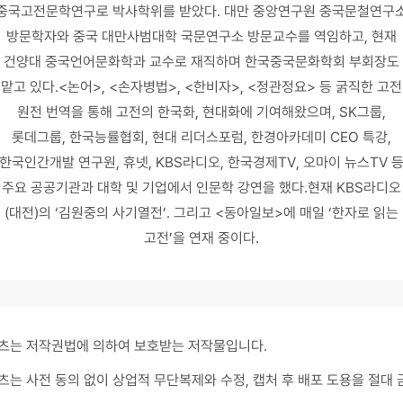
중국고전문학연구로 박사학위를 받았다. 대만 중앙연구원 중국문철연구
방문학자와 중국 대만사범대학 국문연구소 방문교수를 역임하고, 현재
건양대 중국언어문화학과 교수로 재직하며 한국중국문화학회 부회장도
맡고 있다.<논어>, <손자병법>, <한비자>, <정관정요> 등 굵직한 고전
원전 번역을 통해 고전의 한국화, 현대화에 기여해왔으며, SK그룹,
롯데그룹, 한국능률협회, 현대 리더스포럼, 한경아카데미 CEO 특강,
한국인간개발 연구원, 휴넷, KBS라디오, 한국경제TV, 오마이 뉴스TV 
주요 공공기관과 대학 및 기업에서 인문학 강연을 했다.현재 KBS라디오
(대전)의 ‘김원중의 사기열전’. 그리고 <동아일보>에 매일 ‘한자로 읽는
고전’을 연재 중이다.
츠는 저작권법에 의하여 보호받는 저작물입니다.
츠는 사전 동의 없이 상업적 무단복제와 수정, 캡처 후 배포 도용을 절대 