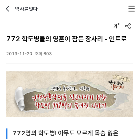
역사를잇다
뒤로가기
글자크기 조정하기
u
r
772 학도병들의 영혼이 잠든 장사리 - 인트로
l
복
사
2019-11-20
조회 603
772명의 학도병! 아무도 모르게 목숨 잃은