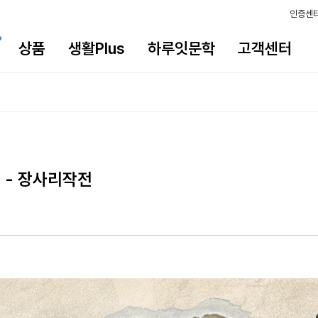
인증센
상품
생활Plus
하루잇문학
고객센터
 - 장사리작전