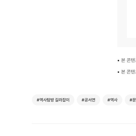
•
본 콘텐
•
본 콘텐
#역사탐방 길라잡이
#공서연
#역사
#