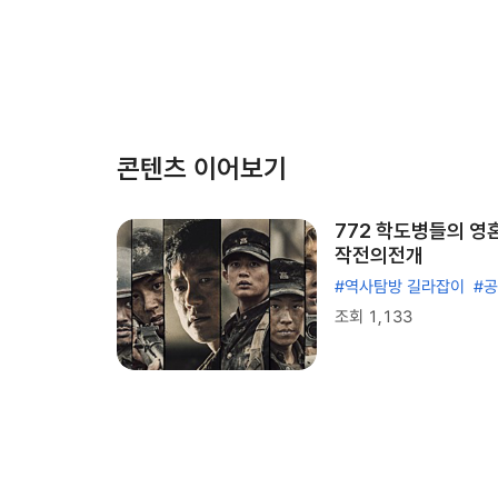
콘텐츠 이어보기
772 학도병들의 영혼
작전의전개
#역사탐방 길라잡이
#
조회 1,133