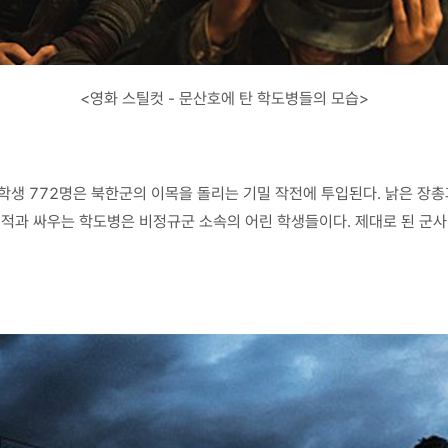
<영화 스틸컷 - 문산호에 탄 학도병들의 모습>
7세의 학생 772명은 북한군의 이목을 돌리는 기밀 작전에 투입된다. 낡은 
 적과 싸우는 학도병은 비정규군 소속의 어린 학생들이다. 제대로 된 군