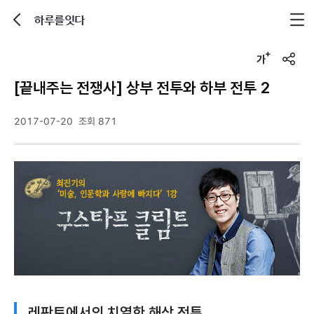
하루를잇다
뒤로가기
글자크기 조정하기
u
r
[끝내주는 전쟁사] 상부 전투와 하부 전투 2
l
복
사
2017-07-20
조회 871
레판토에서의 치열한 해상 전투