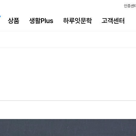
인증센
상품
생활Plus
하루잇문학
고객센터