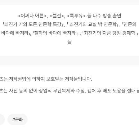
<어쩌다 어른>, <썰전>, <톡투유> 등 다수 방송 출연
「최진기 거의 모든 인문학 특강」 , 「 최진기의 교실 밖 인문학」 , 「인문의
바다에 빠져라」, 「철학의 바다에 빠져라 」 , 「최진기의 지금 당장 경제학 」
등
츠는 저작권법에 의하여 보호받는 저작물입니다.
츠는 사전 동의 없이 상업적 무단복제와 수정, 캡처 후 배포 도용을 절대 
#문화