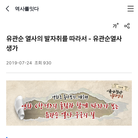
역사를잇다
뒤로가기
글자크기 조정하기
u
r
유관순 열사의 발자취를 따라서 - 유관순열사
l
복
생가
사
2019-07-24
조회 930