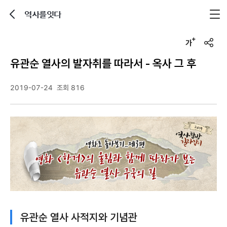
역사를잇다
뒤로가기
글자크기 조정하기
u
r
유관순 열사의 발자취를 따라서 - 옥사 그 후
l
복
사
2019-07-24
조회 816
유관순 열사 사적지와 기념관