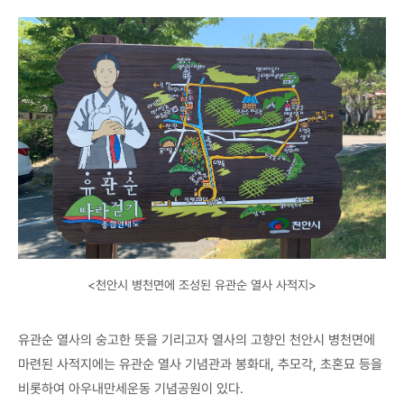
<천안시 병천면에 조성된 유관순 열사 사적지>
유관순 열사의 숭고한 뜻을 기리고자 열사의 고향인 천안시 병천면에
마련된 사적지에는 유관순 열사 기념관과 봉화대, 추모각, 초혼묘 등을
비롯하여 아우내만세운동 기념공원이 있다.