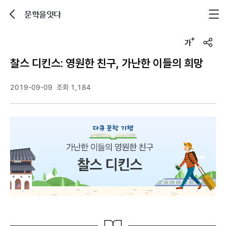
문학을잇다
뒤로가기
글자크기 조정하기
u
r
찰스 디킨스: 영원한 친구, 가난한 이들의 희망
l
복
사
2019-09-09
조회 1,184