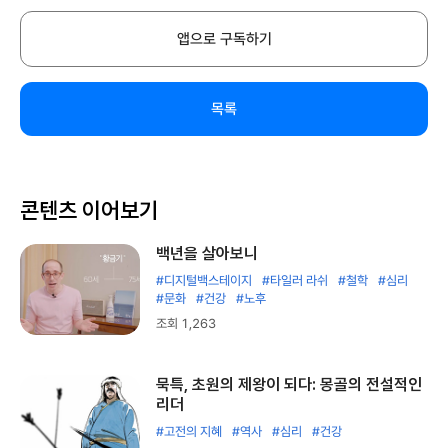
앱으로 구독하기
목록
콘텐츠 이어보기
백년을 살아보니
#디지털백스테이지
#타일러 라쉬
#철학
#심리
#문화
#건강
#노후
조회 1,263
묵특, 초원의 제왕이 되다: 몽골의 전설적인
리더
#고전의 지혜
#역사
#심리
#건강