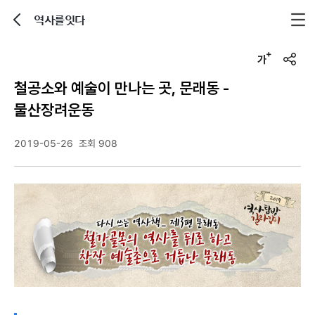
역사를잇다
뒤로가기
글자크기 조정하기
u
r
철공소와 예술이 만나는 곳, 문래동 -
l
복
물산장려운동
사
2019-05-26
조회 908