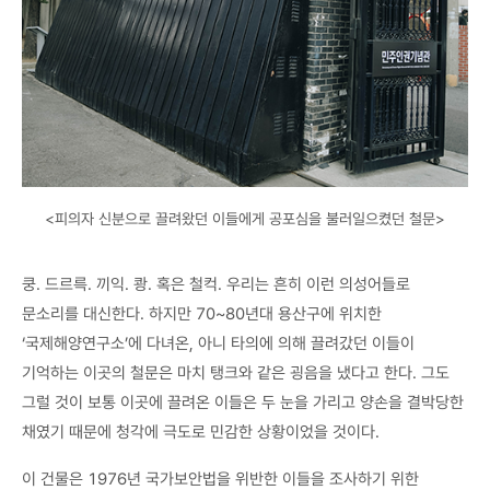
<피의자 신분으로 끌려왔던 이들에게 공포심을 불러일으켰던 철문>
쿵. 드르륵. 끼익. 쾅. 혹은 철컥. 우리는 흔히 이런 의성어들로
문소리를 대신한다. 하지만 70~80년대 용산구에 위치한
‘국제해양연구소’에 다녀온, 아니 타의에 의해 끌려갔던 이들이
기억하는 이곳의 철문은 마치 탱크와 같은 굉음을 냈다고 한다. 그도
그럴 것이 보통 이곳에 끌려온 이들은 두 눈을 가리고 양손을 결박당한
채였기 때문에 청각에 극도로 민감한 상황이었을 것이다.
이 건물은 1976년 국가보안법을 위반한 이들을 조사하기 위한