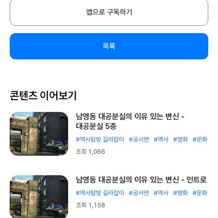
앱으로 구독하기
목록
콘텐츠 이어보기
남영동 대공분실의 이유 있는 변신 -
대공분실 5층
#역사탐방 길라잡이
#공서연
#역사
#영화
#문화
조회 1,066
남영동 대공분실의 이유 있는 변신 - 인트로
#역사탐방 길라잡이
#공서연
#역사
#영화
#문화
조회 1,158