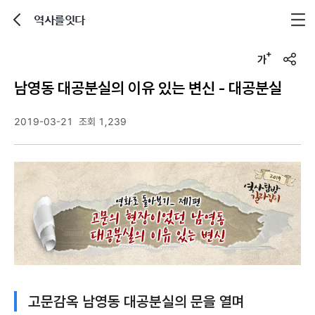
역사를잇다
뒤로가기
글자크기 조정하기
u
r
남영동 대공분실의 이유 있는 변신 - 대공분실
l
복
사
2019-03-21
조회 1,239
고문감옥 남영동 대공분실의 문을 열며