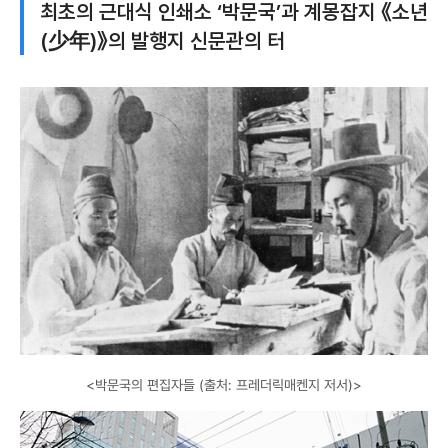
최초의 근대식 인쇄소 ‘박문국’과 계몽잡지 《소년
(少年)》의 발행지 신문관의 터
<박문국의 편집자들 (출처: 프레더릭매켄지 저서)>