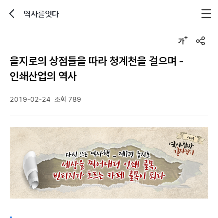
역사를잇다
뒤로가기
글자크기 조정하기
u
r
을지로의 상점들을 따라 청계천을 걸으며 -
l
복
인쇄산업의 역사
사
2019-02-24
조회 789