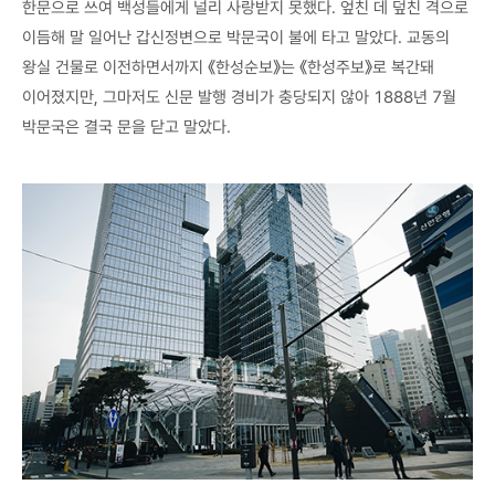
한문으로 쓰여 백성들에게 널리 사랑받지 못했다. 엎친 데 덮친 격으로
이듬해 말 일어난 갑신정변으로 박문국이 불에 타고 말았다. 교동의
왕실 건물로 이전하면서까지 《한성순보》는 《한성주보》로 복간돼
이어졌지만, 그마저도 신문 발행 경비가 충당되지 않아 1888년 7월
박문국은 결국 문을 닫고 말았다.