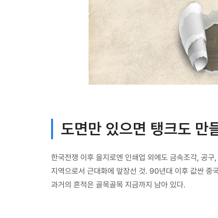
도면만 있으면 탱크도 만들
한국전쟁 이후 을지로엔 인쇄업 외에도 금속조각, 공구,
지역으로서 근대화에 앞장선 것. 90년대 이후 값싼 
과거의 흔적은 골목골목 지금까지 남아 있다.