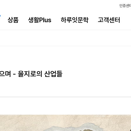
인증센
상품
생활Plus
하루잇문학
고객센터
으며 - 을지로의 산업들