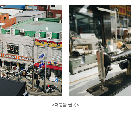
<재봉틀 골목>