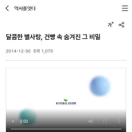
역사를잇다
뒤로가기
글자크기 조정하기
u
r
달콤한 별사탕, 건빵 속 숨겨진 그 비밀
l
복
사
2014-12-30
조회 1,070