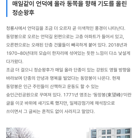
매일같이 언덕에 올라 동쪽을 향해 기도를 올린
정순왕후
청룡사에서 언덕길을 조금 더 오르자 곧 이색적인 풍경이 나타난다.
동망봉으로 오르는 언덕길 왼편으로는 고층 아파트가 들어서 있고,
오른편으로는 오래된 단층 건물들이 빼곡하게 붙어 있다. 2018년과
1970~80년대의 모습이 한자리에 섞여있는 듯한 느낌이 다소 낯설게
다가왔다.
조금 더 걸으니 정순왕후가 매일 올라 단종이 있는 강원도 영월 방향을
바라보며 단종의 안녕과 명복을 빌었다는 동망봉이 나온다. 현재
동망봉은 인근 주민들이 산책하고 운동도 할 수 있는
숭인근린공원으로 꾸며져 있다. 1771년 영조는 ‘동망봉(東望峰)’이란
글을 이곳 바위에 새기도록 했지만, 일제강점기에 채석장으로
쓰이면서 그 글씨는 흔적도 없이 사라지고 말았다.