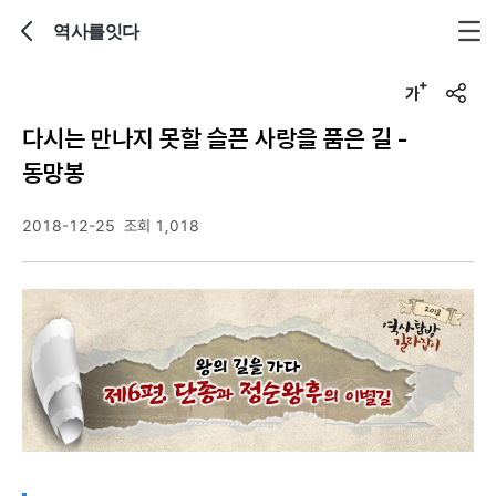
역사를잇다
뒤로가기
글자크기 조정하기
u
r
다시는 만나지 못할 슬픈 사랑을 품은 길 -
l
복
동망봉
사
2018-12-25
조회 1,018