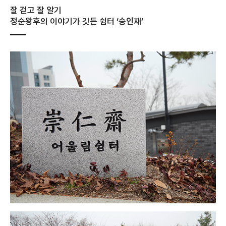
잘 걷고 잘 알기
정순왕후의 이야기가 깃든 쉼터 ‘숭인재’