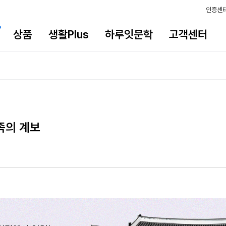
인증센
상품
생활Plus
하루잇문학
고객센터
족의 계보