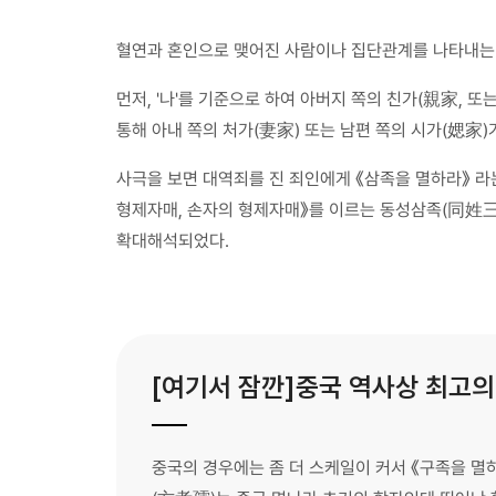
혈연과 혼인으로 맺어진 사람이나 집단관계를 나타내는 말
먼저, '나'를 기준으로 하여 아버지 쪽의 친가(親家, 
통해 아내 쪽의 처가(妻家) 또는 남편 쪽의 시가(媤家)가
사극을 보면 대역죄를 진 죄인에게 《삼족을 멸하라》 라는
형제자매, 손자의 형제자매》를 이르는 동성삼족(同姓三族
확대해석되었다.
[여기서 잠깐]중국 역사상 최고의
중국의 경우에는 좀 더 스케일이 커서 《구족을 멸