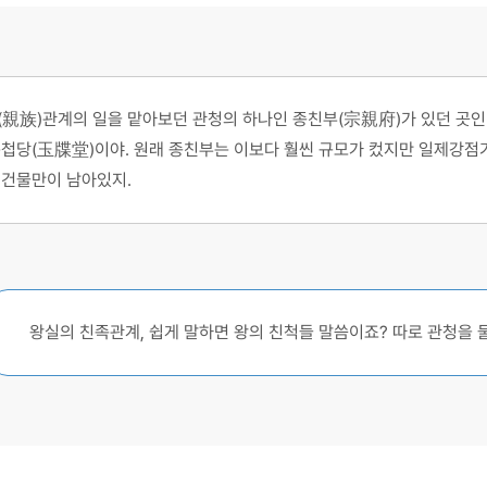
(親族)관계의 일을 맡아보던 관청의 하나인 종친부(宗親府)가 있던 곳인
옥첩당(玉牒堂)이야. 원래 종친부는 이보다 훨씬 규모가 컸지만 일제강점
 건물만이 남아있지.
왕실의 친족관계, 쉽게 말하면 왕의 친척들 말씀이죠? 따로 관청을 둘