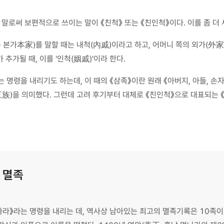
로써 보편적으로 쓰이는 말이 《친척》 또는 《친인척》이다. 이를 좀 더 
또는 본가本家)를 말할 때는 내척(內戚)이라고 하고, 어머니 쪽의 외가(外
 추가될 때, 이를 '인척(姻戚)'이라 한다.
 명령을 내리기도 하는데, 이 때의 《삼족》이란 원래 《아버지, 아들, 손
)을 의미했다. 그런데 고려 후기부터 대체로 《친인척》으로 대표되는 《본
 멸족
하라》라는 명령을 내리는 데, 역사상 남아있는 최고의 멸족기록은 10족이