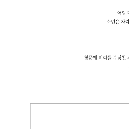
어릴 
소년은 자라
창문에 머리를 부딪친 