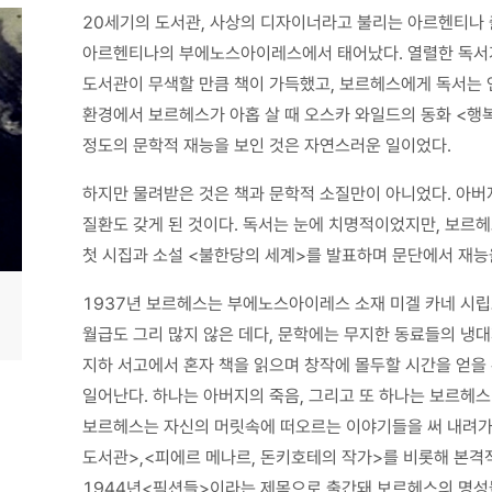
20세기의 도서관, 사상의 디자이너라고 불리는 아르헨티나 출
아르헨티나의 부에노스아이레스에서 태어났다. 열렬한 독서
도서관이 무색할 만큼 책이 가득했고, 보르헤스에게 독서는 
환경에서 보르헤스가 아홉 살 때 오스카 와일드의 동화 <행
정도의 문학적 재능을 보인 것은 자연스러운 일이었다.
하지만 물려받은 것은 책과 문학적 소질만이 아니었다. 아버
질환도 갖게 된 것이다. 독서는 눈에 치명적이었지만, 보르
첫 시집과 소설 <불한당의 세계>를 발표하며 문단에서 재능
1937년 보르헤스는 부에노스아이레스 소재 미겔 카네 시립
월급도 그리 많지 않은 데다, 문학에는 무지한 동료들의 냉
지하 서고에서 혼자 책을 읽으며 창작에 몰두할 시간을 얻을 
일어난다. 하나는 아버지의 죽음, 그리고 또 하나는 보르헤스
보르헤스는 자신의 머릿속에 떠오르는 이야기들을 써 내려가는
도서관>,<피에르 메나르, 돈키호테의 작가>를 비롯해 본
1944년<픽션들>이라는 제목으로 출간돼 보르헤스의 명성