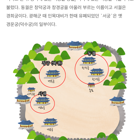
불렀다. 동궐은 창덕궁과 창경궁을 아울러 부르는 이름이고 서궐은
경희궁이다. 광해군 때 인목대비가 한때 유폐되었던 `서궁`은 옛
경운궁(덕수궁)의 일부이다.