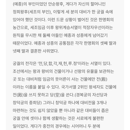
(예종)의 부인이었던 안순왕후, 게다가 자신의 할머니인
정희왕후(세조의 부인), 이렇게 세 분의 대비가 한 궁궐 속에
있어야 했던 것이다. 이런 드문 상황이 벌어진 것은 한명회의
농간으로, 세조임금 이후 왕위계승서열이 적장자우선이라는
원칙을 무시한 채 둘째 아들인 예종과 성종에게 넘어갔기
때문이었다. 예종과 성종의 공통점은 각각 한명회의 셋째 딸과
넷째 딸과 결혼한 사위였다.
궁궐의 전각은 ‘전,당,합,각,재,헌,루.정’이라는 서열이 있다.
조선에서는 왕과 왕비의 건물이거나 선왕의 유물을 보관하는
곳 또는 대비처럼 임금의 웃어른이 사는 건물에만 전(殿)
이라는 이름을 붙일 수 있다. 국가서열 2위인 왕세자도 건물에
전(殿)을 쓰지 못하고 당(堂)을 쓴다.(경복궁의 자선당과
창덕궁의 중희당) 그러니 창덕궁 하나에 대비전을 3개나
마련하는 것도 쉽지 않았을 뿐 아니라 같은 대비들이 좁은
궁궐 안에 셋이나 함께 생활하는 것은 서로에게 불편한
일이었다. 게다가 중전의 경우에는 시어머니 두 분에