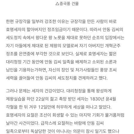
△중국풍 건물
한편 규장각을 일부러 강조한 이유는 규장각을 만든 사람이 바로
효명세자의 할아버지인 정조임금이기 때문이다. 따라서 안동 김씨의
세도정치 속에서 왕다운 왕 노릇을 제대로 못하던 순조의 입장에서는
자기 아들에게 제대로 된 제왕의 모델로써 자기 아버지인 개혁군주
정조를 은연중에 부각한 것으로 보인다. 실제로 효명세자는 짧은
대리청정 기간 동안에 안동 김씨 일족을 배제하고 소외된 소론과
남인을 기용하는가하면, 자신의 장인 및 처가사람들인 풍양 조씨
세력을 끌어들여 안동 김씨의 세도정치를 견제하려고 했다.
그러나 문제는 세자의 건강이었다. 대리청정을 통해 왕성하게
제왕실습을 하던 22살의 젊고 촉망 받던 세자는 1830년 윤4월
각혈을 한 뒤 겨우 12일만에 허무하게 세상을 떠나고 말았다.
효명세자의 요절은 조선이 회생할 수 있는 마지막 기회가 물거품처럼
날아간 사건이었다. 급작스레 요절하는 바람에 안동 김씨
일족으로부터 독살당한 것이 아니냐는 의문이 잠시 일기도 했으나