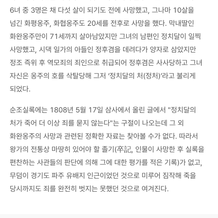
6녀 중 3명은 채 다섯 살이 되기도 전에 사망했고, 그나마 10살을
넘긴 화평옹주, 화협옹주도 20세를 전후로 사망을 했다. 막내딸인
화완옹주만이 71세까지 살아남았지만 그녀의 남편인 정치달이 일찍
사망했고, 시댁 일가의 아들인 정후겸을 데려다가 양자로 삼았지만
정조 즉위 후 역모죄의 죄인으로 취급되어 정후겸은 사사당하고 그녀
자신은 옹주의 호를 삭탈당해 그저 ‘정치달의 처(정처)’라고 불리게
되었다.
순조실록에는 1808년 5월 17일 삼사에서 올린 글에서 "정치달의
처가 죽어 더 이상 죄를 묻지 않는다"는 구절이 나오는데 그 외
화완옹주의 사망과 관련된 정확한 자료는 찾아볼 수가 없다. 따라서
왕가의 전통상 마땅히 있어야 할 졸기(卒記, 인물이 사망한 후 실록을
편찬하는 사관들의 판단에 의해 그에 대한 평가를 적은 기록)가 없고,
무덤이 경기도 파주 유배지 인근이었던 것으로 미루어 짐작해 죽을
당시까지도 죄를 완전히 벗지는 못했던 것으로 여겨진다.