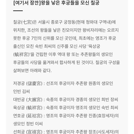
[여기서 잠깐]왕을 낳은 후궁들을 모신 칠궁
칠궁(七宮)은 서울시 종로구 궁정동(현재 청와대 구역내)에
위치한, 조선의 왕들을 낳은 친모이지만 왕비자리에는 오르지
못한 후궁 7인의 신위를 모신 곳인데, 최초에는 영조가 후궁
출신인 모친 숙빈 최씨의 신주를 모신 사당 '육상궁
(毓祥宮)'을 건립한 이후 역대 왕 또는 추존왕들의 생모인
후궁들의 사당을 옮겨와서 합사하게 된 것이다. 칠궁의 구성을
살펴보면 아래와 같다.
저경궁 (儲慶宮) : 선조의 후궁이자 추존왕 원종의 생모인
인빈 김씨
대빈궁 (大嬪宮) : 숙종의 후궁이자 경종의 생모인 희빈 장씨
육상궁 (毓祥宮) : 숙종의 후궁이자 영조의 생모인 숙빈 최씨
연호궁 (延祜宮) : 영조의 후궁이자 추존왕 진종(효장세자)의
생모인 정빈 이씨
선희궁 (宣禧宮) : 영조의 후궁이자 추존왕 장조(사도세자)의