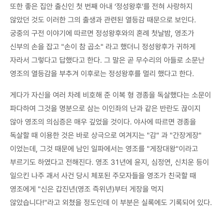
또한 좋은 집안 출신인 첫 번째 아내 ‘정성왕후’를 전혀 사랑하지
않았던 것도 이러한 그의 출생과 관련된 열등감 때문으로 보인다.
궁중의 구전 이야기에 따르면 정성왕후와의 혼례 첫날밤, 영조가
신부의 손을 잡고 "손이 참 곱소" 라고 했더니 정성왕후가 귀하게
자라서 그렇다고 답했다고 한다. 그 말은 곧 무수리의 아들로 소문난
영조의 열등감을 부추겨 이후로는 정성왕후를 멀리 했다고 한다.
게다가 자신을 여러 차례 비호해 준 이복 형 경종을 독살했다는 소문이
파다하여 그것을 명분으로 삼는 이인좌의 난과 같은 반란도 끊이지
않아 영조의 의심증은 매우 깊었을 것이다. 야사에 따르면 경종을
독살할 때 이용한 것은 바로 상극으로 여겨지는 "감" 과 "간장게장"
이었는데, 그것 때문에 남인 일파에서는 영조를 "게장대왕"이라고
부르기도 하였다고 전해진다. 영조 31년에 윤지, 심정연, 신치운 등이
일으킨 나주 괘서 사건 당시 체포된 주모자들을 영조가 친국할 때
영조에게 "신은 갑진년(영조 즉위년)부터 게장을 먹지
않았습니다!"라고 외쳤을 정도인데 이 부분은 실록에도 기록되어 있다.