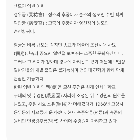
생모인 영빈 이씨
경우궁 (景祐宮) : 정조의 후궁이자 순조의 생모인 수빈 박씨
덕안궁 (德安宮) : 고종의 후궁이자 영친왕의 생모인
순헌황귀비.
칠궁은 비록 규모는 작지만 종묘와 더불어 조선시대 사묘
(祠廟)건축의 중요한 일면을 보여주는 소중한 문화유산이다.
그러나 그 위치가 청와대 경내에 자리잡고 있기 때문에 보안상
일반인들의 개별 출입은 불가능하며 청와대 견학과 함께 단체
관람만 가능하다.
한편 영빈 이씨의 백(魄)을 모신 무덤은 원래 연세대학교
구내의 옛 수경원(綏慶園) 자리에 조성된 뒤 수경원의 원호를
받았고, 후일 시호 소유(昭裕)가 더해졌다가 1968년 고양시
용두동의 서오릉에 옮겨졌다. 현재 숙종왕릉(명릉)과 숙종의
원비인 인경왕후릉(익릉) 사이에 수경원이 자리하고 있다.