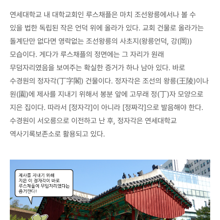
연세대학교 내 대학교회인 루스채플은 마치 조선왕릉에서나 볼 수
있을 법한 독립된 작은 언덕 위에 올라가 있다. 교회 건물로 올라가는
돌계단만 없다면 영락없는 조선왕릉의 사초지(왕릉언덕, 강(岡))
모습이다. 게다가 루스채플의 정면에는 그 자리가 원래
무덤자리였음을 보여주는 확실한 증거가 하나 남아 있다. 바로
수경원의 정자각(丁字閣) 건물이다. 정자각은 조선의 왕릉(王陵)이나
원(園)에 제사를 지내기 위해서 봉분 앞에 고무래 정(丁)자 모양으로
지은 집이다. 따라서 [정자각]이 아니라 [정짜각]으로 발음해야 한다.
수경원이 서오릉으로 이전하고 난 후, 정자각은 연세대학교
역사기록보존소로 활용되고 있다.