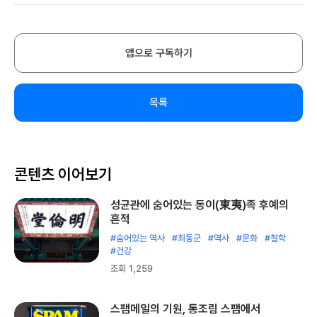
앱으로 구독하기
목록
콘텐츠 이어보기
성균관에 숨어있는 동이(東夷)족 후예의
흔적
#숨어있는 역사
#최동군
#역사
#문화
#철학
#건강
조회 1,259
스팸메일의 기원, 통조림 스팸에서