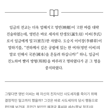
임금의 전교는 더욱 엄해지고 영빈(映嬪)이 고한 바를 대략
진술하였는데, 영빈은 바로 세자의 탄생모(誕生母) 이씨(李氏)
로서 임금에게 밀고(密告)한 자였다. 도승지 이이장(李彛章)이
말하기를, “전하께서 깊은 궁궐에 있는 한 여자(영빈 이씨)의
말로 인해서 국본(國本)을 흔들려 하십니까?” 하니, 임금이
진노하여 빨리 방형(邦刑)을 바루라고 명하였다가 곧 그 명을
중지하였다.
그렇다면 영빈 이씨는 왜 자신의 친자식인 사도세자를 죽이기 위해
결정적인 밀고까지 했을까? 그것은 바로 사도세자의 당시 행동으로
판단해 보건데, 조만간 부인인 혜경궁 홍씨와 세손(훗날 정조)의