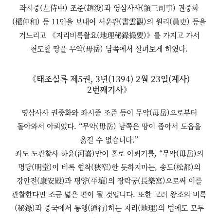
좌시중(左侍中) 조준(趙浚)과 영삼사사(領三司事) 권중화
(權仲和) 등 11인을 보내어 서운관(書雲觀)의 원리(員吏) 등을
거느리고 《지리비록촬요(地理秘錄撮要)》를 가지고 가서
천도할 땅을 무악(毋岳) 남쪽에서 살펴보게 하였다.
《태조실록 제5권, 3년(1394) 2월 23일(계사)
2번째기사》
영삼사사 권중화와 좌시중 조준 등이 무악(毋岳)으로부터
돌아와서 아뢰었다. “무악(毋岳) 남쪽은 땅이 좁아서 도읍을
옮길 수 없습니다.”
좌도 도관찰사 하윤(河崙)만이 홀로 아뢰기를, “무악(毋岳)의
명당(明堂)이 비록 협착(狹窄)한 듯하지마는, 송도(松都)의
강안전(康安殿)과 평양(平壤)의 장락궁(長樂宮)으로써 이를
관찰한다면 조금 넓은 편이 될 것입니다. 또한 고려 왕조의 비록
(秘錄)과 중국에서 통행(通行)하는 지리(地理)의 법에도 모두