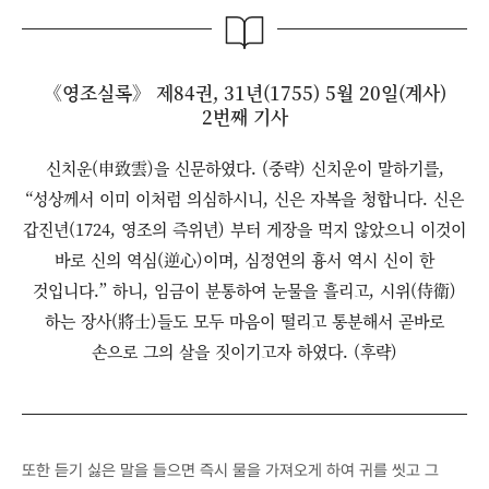
《영조실록》 제84권, 31년(1755) 5월 20일(계사)
2번째 기사
신치운(申致雲)을 신문하였다. (중략) 신치운이 말하기를,
“성상께서 이미 이처럼 의심하시니, 신은 자복을 청합니다. 신은
갑진년(1724, 영조의 즉위년) 부터 게장을 먹지 않았으니 이것이
바로 신의 역심(逆心)이며, 심정연의 흉서 역시 신이 한
것입니다.” 하니, 임금이 분통하여 눈물을 흘리고, 시위(侍衛)
하는 장사(將士)들도 모두 마음이 떨리고 통분해서 곧바로
손으로 그의 살을 짓이기고자 하였다. (후략)
또한 듣기 싫은 말을 들으면 즉시 물을 가져오게 하여 귀를 씻고 그