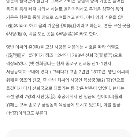
항문의 괄약근이 열린다. 그래서 가벼운 성질의 양의 기운은 풀어진
동공을 통해 빠져 나와서 하늘로 올라가려하고 무거운 성질의 음의
기운은 항문을 통해 땅으로 스며들려고 한다. 이때 양의 기운을 《혼
(魂)》이라고 하고 음의 기운을 《백(魄)》이라고 하는데, 혼을 모신 곳을
《사당(廟)》, 백을 모신 곳을 《무덤(墓)》이라고 한다.
영빈 이씨의 혼(魂)을 모신 사당은 처음에는 시호를 따라 의열묘
(義烈廟)라 불리다가 정조 12년인 1788년 선희궁(宣禧宮)으로
격상되었다. (옛 선희궁터는 현재 종로구 신교동 산1-1번지
서울농학교 구내에 있다.) 그러다가 고종 7년인 1870년, 영빈 이씨의
위패를 영조의 친모, 즉 숙빈 최씨의 사당인 육상궁(毓祥宮)안으로
옮겼다가 다시 선희궁으로 되돌리는 등 잦은 변동이 있었다. 현재는
조선 왕의 7명의 사친(私親: 후궁에게서 난 임금의 친어머니)들의
위패는 모두 종로구 궁정동의 육상궁에 모시고 있으며, 이를 칠궁
(七宮)이라고도 부른다.