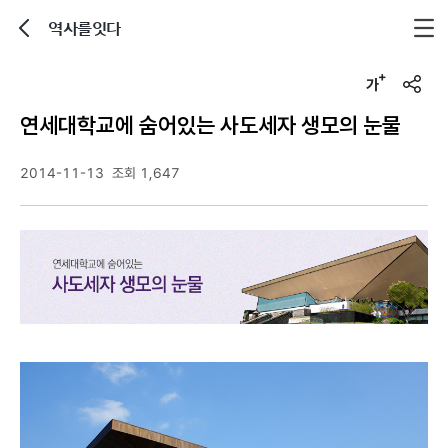
역사를잇다
뒤로가기
글자크기 조정하기
u
r
연세대학교에 숨어있는 사도세자 생모의 눈물
l
복
사
2014-11-13
조회 1,647