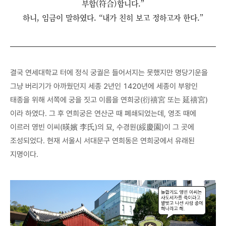
부합(符合)합니다.”
하니, 임금이 말하였다. “내가 친히 보고 정하고자 한다.”
결국 연세대학교 터에 정식 궁궐은 들어서지는 못했지만 명당기운을
그냥 버리기가 아까웠던지 세종 2년인 1420년에 세종이 부왕인
태종을 위해 서쪽에 궁을 짓고 이름을 연희궁(衍禧宮 또는 延禧宮)
이라 하였다. 그 후 연희궁은 연산군 때 폐쇄되었는데, 영조 때에
이르러 영빈 이씨(暎嬪 李氏)의 묘, 수경원(綏慶園)이 그 곳에
조성되었다. 현재 서울시 서대문구 연희동은 연희궁에서 유래된
지명이다.