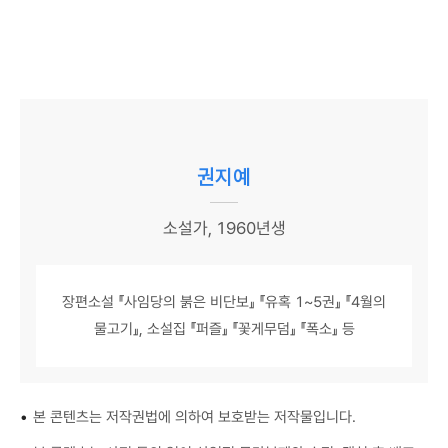
권지예
소설가, 1960년생
장편소설 『사임당의 붉은 비단보』 『유혹 1~5권』 『4월의
물고기』, 소설집 『퍼즐』 『꽃게무덤』 『폭소』 등
•
본 콘텐츠는 저작권법에 의하여 보호받는 저작물입니다.