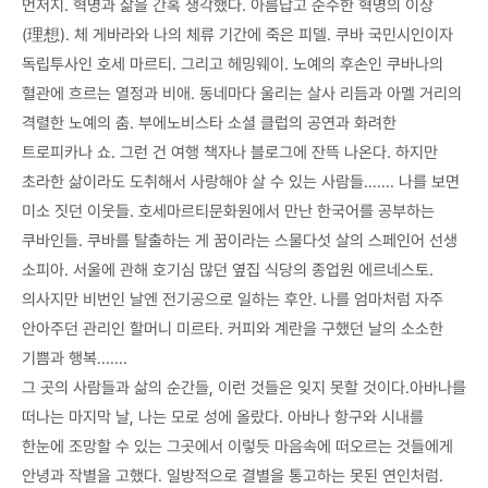
먼저지. 혁명과 삶을 간혹 생각했다. 아름답고 순수한 혁명의 이상
(理想). 체 게바라와 나의 체류 기간에 죽은 피델. 쿠바 국민시인이자
독립투사인 호세 마르티. 그리고 헤밍웨이. 노예의 후손인 쿠바나의
혈관에 흐르는 열정과 비애. 동네마다 울리는 살사 리듬과 아멜 거리의
격렬한 노예의 춤. 부에노비스타 소셜 클럽의 공연과 화려한
트로피카나 쇼. 그런 건 여행 책자나 블로그에 잔뜩 나온다. 하지만
초라한 삶이라도 도취해서 사랑해야 살 수 있는 사람들……. 나를 보면
미소 짓던 이웃들. 호세마르티문화원에서 만난 한국어를 공부하는
쿠바인들. 쿠바를 탈출하는 게 꿈이라는 스물다섯 살의 스페인어 선생
소피아. 서울에 관해 호기심 많던 옆집 식당의 종업원 에르네스토.
의사지만 비번인 날엔 전기공으로 일하는 후안. 나를 엄마처럼 자주
안아주던 관리인 할머니 미르타. 커피와 계란을 구했던 날의 소소한
기쁨과 행복…….
그 곳의 사람들과 삶의 순간들, 이런 것들은 잊지 못할 것이다.아바나를
떠나는 마지막 날, 나는 모로 성에 올랐다. 아바나 항구와 시내를
한눈에 조망할 수 있는 그곳에서 이렇듯 마음속에 떠오르는 것들에게
안녕과 작별을 고했다. 일방적으로 결별을 통고하는 못된 연인처럼.