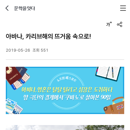
문학을잇다
뒤로가기
글자크기 조정하기
u
r
아바나, 카리브해의 뜨거움 속으로!
l
복
사
2019-05-26
조회 551