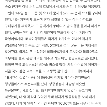
여행자들은 큰 호텔의 카페나 레스토랑에 가면 접속할 수 있다고 했다.
숙소 근처인 아바나 리브레 호텔에서 식사와 커피, 인터넷을 이용했다.
그런데 1주일 정도 머문 첫 숙소에 문제가 있어 두 번째 숙소를 구해야
했다. 나는 지인에게 조용히 혼자 집필할 수 있는 작은 아파트를
구해주기를 부탁했다. 그 공백기에 쿠바의 지방 여행을 몰아서 하기로
했다. 쿠바는 인터넷 기반의 개인여행 인프라가 없다. 여행사가
국영여행사다. 배낭여행객들은 국가가 허가하는 민박인 까사를
알음알음 알아볼 수도 있다지만, 불안하고 겁이 많은 나는 여행사를
찾아갔다. 국가의 주 수입원인 외국여행자에게 도시마다 특급호텔의
바우처를 팔고, 관광 예약을 해주고 카드 아닌 현금으로만 결제했다.
외국인 전용 고속버스인 비아술 버스를 탔다. 사탕수수 밭이 이어지는
시골 국도 같은 고속도로를 타고 동쪽 끝의 산티아고데쿠바까지
15시간이 걸렸다. 중간에 화장실에 정차할 때마다 현지인들이
행상들에게서 주전부리를 샀다. 땅콩강정과 깨강정 비슷한
특산물인데, 사고 싶어도 내겐 현지인 화폐가 없었다. 물끄러미
서있는데, 내 옆 좌석에 앉았던 쿠바 남자가 땅콩강정을 사서 내게
건넸다. 내가 차 안에서 외국인 화폐인 1CUC(쿡 또는 세우세)을 주려