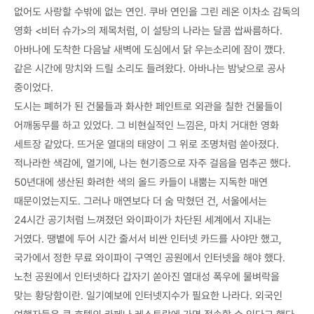
없어도 사랑할 수밖에 없는 연인. 쿠바 연인을 그린 레온 이차소 감독의
영화 <비터 슈가>의 제목처럼, 이 설탕의 나라는 달콤 쌉싸름하다.
아바나에 도착한 다음날 새벽에 도심에서 닭 우는소리에 잠이 깼다.
같은 시간에 망치와 드릴 소리도 들려왔다. 아바나는 밤낮으로 공사
중이었다.
도시는 폐허가 된 건물들과 화사한 페인트로 외관을 칠한 건물들이
어깨동무를 하고 있었다. 그 비현실적인 느낌은, 마치 거대한 영화
세트장 같았다. 뜨거운 열대의 태양이 그 위로 조명처럼 쏟아졌다.
적나라한 색감에, 열기에, 나는 현기증으로 자주 걸음을 멈추곤 했다.
50년대에 생산된 화려한 색의 올드 카들이 내뿜는 지독한 매연
때문이었는지도. 그러나 매연보다 더 숨 막혔던 건, 서울에서는
24시간 공기처럼 느껴졌던 와이파이가 차단된 세계에서 지내는
거였다. 땡볕에 두어 시간 줄서서 비싼 인터넷 카드를 사야만 했고,
국가에서 정한 무료 와이파이 구역인 공원에서 인터넷을 해야 했다.
노천 공원에서 인터넷하다 갑자기 쏟아진 열대성 폭우에 물벼락을
맞는 황당함이란. 일기예보에 인터넷지수가 필요한 나라다. 외국인