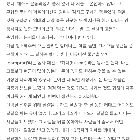
했다. 채소도 운송과정이 좋지 않아 다 시들고 온전하지 않다. 그
무렵은 쿠바의 겨울이어선지 양파나 감자도 구하기 힘들었다. 먹을
것을 구하려고 열대의 태양 속을 진군해 오랜 시간을 헤매 다니는 건
생각지도 못한 고난이었다. ‘먹고산다’는 말. 그 날것의 고통과
준엄함에 눈시울이 뜨거워진 적이 여러 번이었다.
가끔 청소해주러 오는 관리인 할머니는, 예를 들면, “나 오늘 당근을 좀
구해야 해”라고 말하곤 했다. 맞다! 이곳에선 물건을 ‘산다
(comprar)’라는 동사 대신 ‘구하다(buscar)’라는 동사를 쓴다. 나는
그들보다 현금이 많이 있는데, 돈이 있어도 원하는 것을 살 수 없는
이상한 나라에 와 있구나. 돈이면 다 되던 세상에서 온 나는 처음엔
짜증과 분노를 느꼈다. 점점 먹는 것도 귀찮고 나가는 것도 귀찮아 자주
끼니를 거르게 되었다. 빈혈이 생겼는지 어지러웠다.
단백질 섭취를 위해 달걀을 구하고 싶었다. 한 달 동안 헤매도 어디에도
달걀을 파는 곳이 없었다. 크리스마스가 다가오자 달걀을 들고 다니는
사람들이 보였다. 그 사람들 뒤를 쫓아가니 사람들이 줄서서 어떤
남자에게 달걀을 받고 있었다. 내가 10쿡짜리 지폐를 꺼내며,
당당하게 달걀 한 판을 달라고 하자 그는 나한테는 줄 수 없다고 했다.