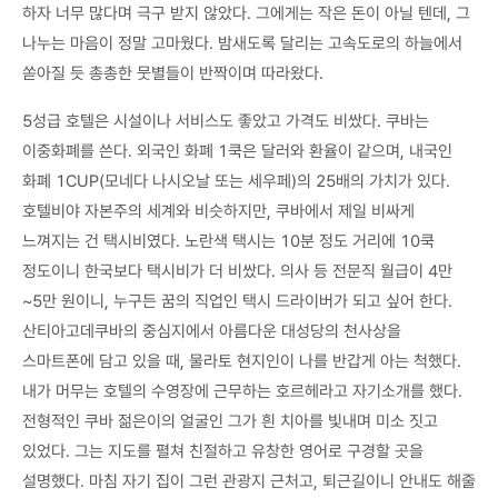
하자 너무 많다며 극구 받지 않았다. 그에게는 작은 돈이 아닐 텐데, 그
나누는 마음이 정말 고마웠다. 밤새도록 달리는 고속도로의 하늘에서
쏟아질 듯 총총한 뭇별들이 반짝이며 따라왔다.
5성급 호텔은 시설이나 서비스도 좋았고 가격도 비쌌다. 쿠바는
이중화폐를 쓴다. 외국인 화폐 1쿡은 달러와 환율이 같으며, 내국인
화폐 1CUP(모네다 나시오날 또는 세우페)의 25배의 가치가 있다.
호텔비야 자본주의 세계와 비슷하지만, 쿠바에서 제일 비싸게
느껴지는 건 택시비였다. 노란색 택시는 10분 정도 거리에 10쿡
정도이니 한국보다 택시비가 더 비쌌다. 의사 등 전문직 월급이 4만
~5만 원이니, 누구든 꿈의 직업인 택시 드라이버가 되고 싶어 한다.
산티아고데쿠바의 중심지에서 아름다운 대성당의 천사상을
스마트폰에 담고 있을 때, 물라토 현지인이 나를 반갑게 아는 척했다.
내가 머무는 호텔의 수영장에 근무하는 호르헤라고 자기소개를 했다.
전형적인 쿠바 젊은이의 얼굴인 그가 흰 치아를 빛내며 미소 짓고
있었다. 그는 지도를 펼쳐 친절하고 유창한 영어로 구경할 곳을
설명했다. 마침 자기 집이 그런 관광지 근처고, 퇴근길이니 안내도 해줄