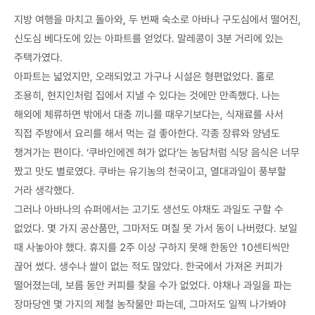
지방 여행을 마치고 돌아와, 두 번째 숙소로 아바나 구도심에서 떨어진,
신도심 베다도에 있는 아파트를 얻었다. 말레콩이 3분 거리에 있는
주택가였다.
아파트는 넓었지만, 오래되었고 가구나 시설은 형편없었다. 홀로
조용히, 현지인처럼 집에서 지낼 수 있다는 것에만 만족했다. 나는
해외에 체류하면 밖에서 대충 끼니를 때우기보다는, 식재료를 사서
직접 주방에서 요리를 해서 먹는 걸 좋아한다. 각종 장류와 양념도
챙겨가는 편이다. ‘쿠바인에겐 혀가 없다’는 농담처럼 식당 음식은 너무
짰고 맛도 별로였다. 쿠바는 유기농의 천국이고, 열대과일이 풍부할
거라 생각했다.
그러나 아바나의 슈퍼에서는 고기도 생선도 야채도 과일도 구할 수
없었다. 몇 가지 공산품만, 그마저도 며칠 못 가서 동이 나버렸다. 보일
때 사놓아야 했다. 휴지를 2주 이상 구하지 못해 한동안 10센티씩만
끊어 썼다. 생수나 쌀이 없는 적도 많았다. 한국에서 가져온 커피가
떨어졌는데, 보름 동안 커피를 찾을 수가 없었다. 야채나 과일을 파는
장마당엔 몇 가지의 제철 농작물만 파는데, 그마저도 일찍 나가봐야