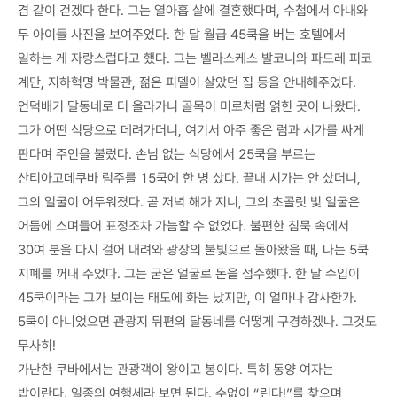
겸 같이 걷겠다 한다. 그는 열아홉 살에 결혼했다며, 수첩에서 아내와
두 아이들 사진을 보여주었다. 한 달 월급 45쿡을 버는 호텔에서
일하는 게 자랑스럽다고 했다. 그는 벨라스케스 발코니와 파드레 피코
계단, 지하혁명 박물관, 젊은 피델이 살았던 집 등을 안내해주었다.
언덕배기 달동네로 더 올라가니 골목이 미로처럼 얽힌 곳이 나왔다.
그가 어떤 식당으로 데려가더니, 여기서 아주 좋은 럼과 시가를 싸게
판다며 주인을 불렀다. 손님 없는 식당에서 25쿡을 부르는
산티아고데쿠바 럼주를 15쿡에 한 병 샀다. 끝내 시가는 안 샀더니,
그의 얼굴이 어두워졌다. 곧 저녁 해가 지니, 그의 초콜릿 빛 얼굴은
어둠에 스며들어 표정조차 가늠할 수 없었다. 불편한 침묵 속에서
30여 분을 다시 걸어 내려와 광장의 불빛으로 돌아왔을 때, 나는 5쿡
지폐를 꺼내 주었다. 그는 굳은 얼굴로 돈을 접수했다. 한 달 수입이
45쿡이라는 그가 보이는 태도에 화는 났지만, 이 얼마나 감사한가.
5쿡이 아니었으면 관광지 뒤편의 달동네를 어떻게 구경하겠나. 그것도
무사히!
가난한 쿠바에서는 관광객이 왕이고 봉이다. 특히 동양 여자는
밥이란다. 일종의 여행세라 보면 된다. 수없이 “린다!”를 찾으며