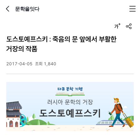
문학을잇다
뒤로가기
글자크기 조정하기
u
r
도스토예프스키 : 죽음의 문 앞에서 부활한
l
복
거장의 작품
사
2017-04-05
조회 1,840