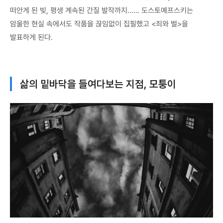
떠안게 된 빚, 평생 계속된 간질 발작까지…… 도스토예프스키는
암울한 현실 속에서도 작품을 끊임없이 집필했고 <죄와 벌>을
발표하게 된다.
삶의 밑바닥을 들여다보는 지점, 모퉁이