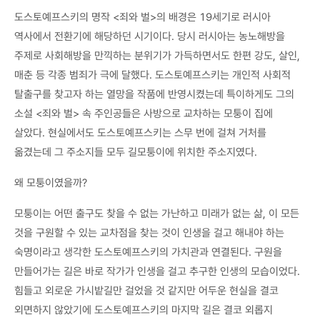
도스토예프스키의 명작 <죄와 벌>의 배경은 19세기로 러시아
역사에서 전환기에 해당하던 시기이다. 당시 러시아는 농노해방을
주제로 사회해방을 만끽하는 분위기가 가득하면서도 한편 강도, 살인,
매춘 등 각종 범죄가 극에 달했다. 도스토예프스키는 개인적 사회적
탈출구를 찾고자 하는 열망을 작품에 반영시켰는데 특이하게도 그의
소설 <죄와 벌> 속 주인공들은 사방으로 교차하는 모퉁이 집에
살았다. 현실에서도 도스토예프스키는 스무 번에 걸쳐 거처를
옮겼는데 그 주소지들 모두 길모퉁이에 위치한 주소지였다.
왜 모퉁이였을까?
모퉁이는 어떤 출구도 찾을 수 없는 가난하고 미래가 없는 삶, 이 모든
것을 구원할 수 있는 교차점을 찾는 것이 인생을 걸고 해내야 하는
숙명이라고 생각한 도스토예프스키의 가치관과 연결된다. 구원을
만들어가는 길은 바로 작가가 인생을 걸고 추구한 인생의 모습이었다.
힘들고 외로운 가시밭길만 걸었을 것 같지만 어두운 현실을 결코
외면하지 않았기에 도스토예프스키의 마지막 길은 결코 외롭지