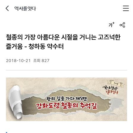
역사를잇다
뒤로가기
글자크기 조정하기
u
r
철종의 가장 아름다운 시절을 거니는 고즈넉한
l
복
즐거움 - 청하동 약수터
사
2018-10-21
조회 827