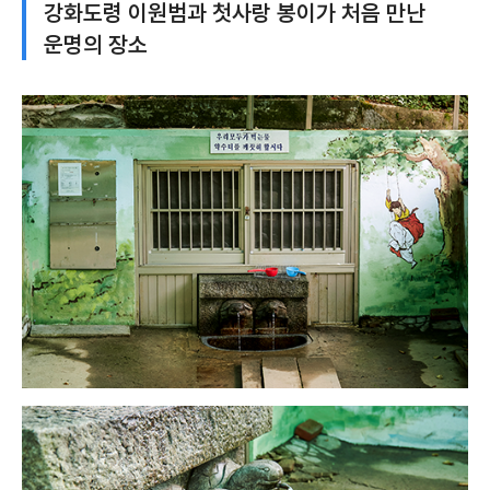
강화도령 이원범과 첫사랑 봉이가 처음 만난
운명의 장소