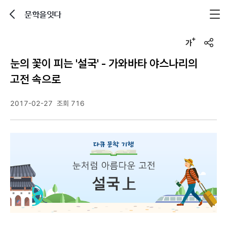
문학을잇다
뒤로가기
글자크기 조정하기
u
r
눈의 꽃이 피는 '설국' - 가와바타 야스나리의
l
복
고전 속으로
사
2017-02-27
조회 716