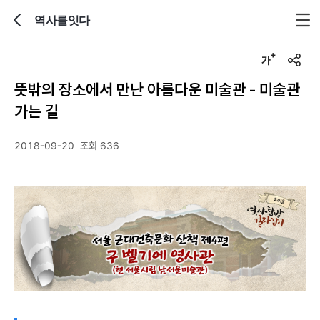
역사를잇다
뒤로가기
글자크기 조정하기
u
r
뜻밖의 장소에서 만난 아름다운 미술관 - 미술관
l
복
가는 길
사
2018-09-20
조회 636