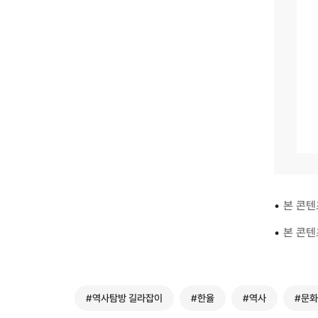
•
본 콘텐
•
본 콘텐
#역사탐방 길라잡이
#한율
#역사
#문화