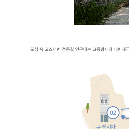
도심 속 고즈넉한 정동길 인근에는 고종황제와 대한제국