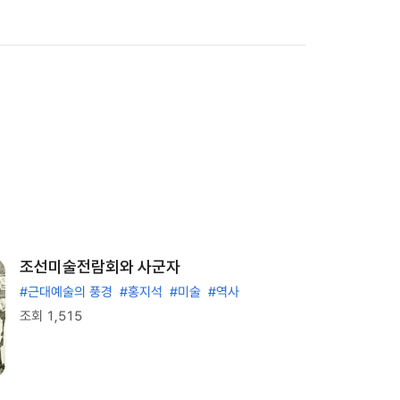
조선미술전람회와 사군자
#근대예술의 풍경
#홍지석
#미술
#역사
조회 1,515