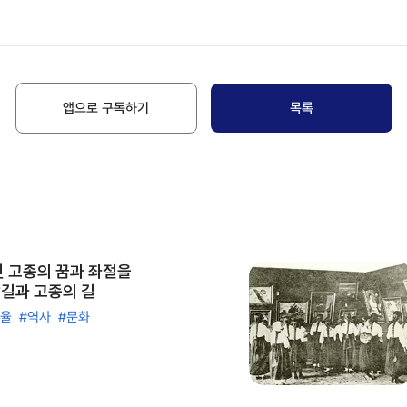
앱으로 구독하기
목록
 고종의 꿈과 좌절을
담길과 고종의 길
한율
#역사
#문화