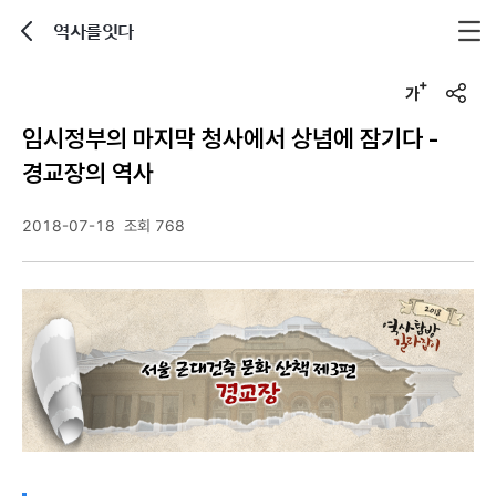
역사를잇다
뒤로가기
글자크기 조정하기
u
r
임시정부의 마지막 청사에서 상념에 잠기다 -
l
복
경교장의 역사
사
2018-07-18
조회 768