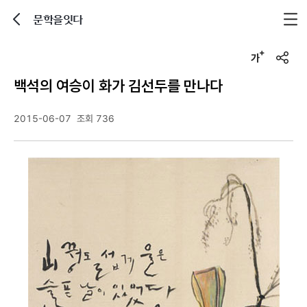
문학을잇다
뒤로가기
글자크기 조정하기
u
r
백석의 여승이 화가 김선두를 만나다
l
복
사
2015-06-07
조회 736