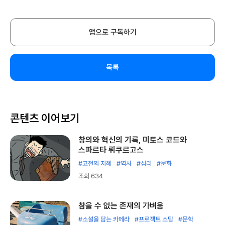
앱으로 구독하기
목록
콘텐츠 이어보기
창의와 혁신의 기록, 미토스 코드와
스파르타 뤼쿠르고스
#고전의 지혜
#역사
#심리
#문화
조회 634
참을 수 없는 존재의 가벼움
#소설을 담는 카메라
#프로젝트 소담
#문학