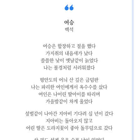
여승
백석
여승은 합장하고 절을 했다
가지취의 내음새가 났다
쓸쓸한 낯이 옛날같이 늙었다
나는 불경처럼 서러워졌다
평안도의 어늬 산 깊은 금덤판
나는 파리한 여인에게서 옥수수를 샀다
여인은 나어린 딸아이를 따리며
가을밤같이 차게 울었다
섶벌같이 나아간 지아비 기다려 십 년이 갔다
지아비는 돌아오지 않고
어린 딸은 도라지꽃이 좋아 돌무덤으로 갔다
산 꿩도 설게 울은 슬픈 날이 있었다