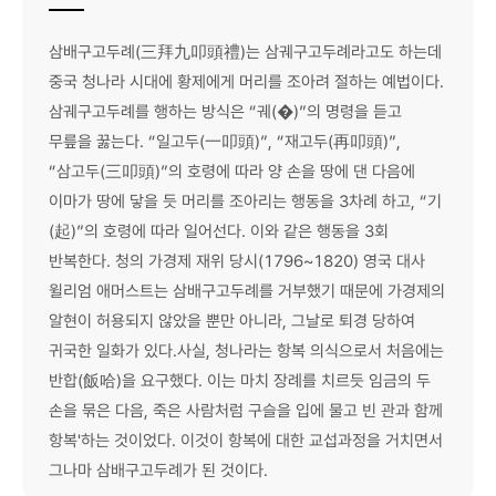
삼배구고두례(三拜九叩頭禮)는 삼궤구고두례라고도 하는데
중국 청나라 시대에 황제에게 머리를 조아려 절하는 예법이다.
삼궤구고두례를 행하는 방식은 “궤(�)”의 명령을 듣고
무릎을 꿇는다. “일고두(一叩頭)”, “재고두(再叩頭)”,
“삼고두(三叩頭)”의 호령에 따라 양 손을 땅에 댄 다음에
이마가 땅에 닿을 듯 머리를 조아리는 행동을 3차례 하고, “기
(起)”의 호령에 따라 일어선다. 이와 같은 행동을 3회
반복한다. 청의 가경제 재위 당시(1796~1820) 영국 대사
윌리엄 애머스트는 삼배구고두례를 거부했기 때문에 가경제의
알현이 허용되지 않았을 뿐만 아니라, 그날로 퇴경 당하여
귀국한 일화가 있다.사실, 청나라는 항복 의식으로서 처음에는
반합(飯哈)을 요구했다. 이는 마치 장례를 치르듯 임금의 두
손을 묶은 다음, 죽은 사람처럼 구슬을 입에 물고 빈 관과 함께
항복'하는 것이었다. 이것이 항복에 대한 교섭과정을 거치면서
그나마 삼배구고두례가 된 것이다.