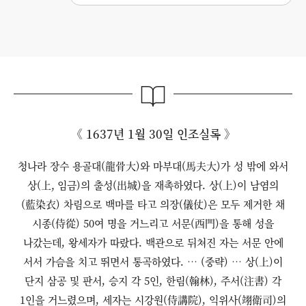
《 1637년 1월 30일 인조실록 》
청나라 장수 용골대(龍骨大)와 마부대(馬夫大)가 성 밖에 와서
상(上, 임금)의 출성(出城)을 재촉하였다. 상(上)이 남염의
(藍染衣) 차림으로 백마를 타고 의장(儀仗)은 모두 제거한 채
시종(侍從) 50여 명을 거느리고 서문(西門)을 통해 성을
나갔는데, 왕세자가 따랐다. 백관으로 뒤쳐진 자는 서문 안에
서서 가슴을 치고 뛰면서 통곡하였다. … (중략) … 상(上)이
단지 삼공 및 판서, 승지 각 5인, 한림(翰林), 주서(注書) 각
1인을 거느렸으며, 세자는 시강원(侍講院), 익위사(翊衛司)의