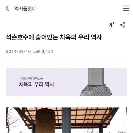
역사를잇다
뒤로가기
글자크기 조정하기
u
r
석촌호수에 숨어있는 치욕의 우리 역사
l
복
사
2014-03-10
조회 3,121