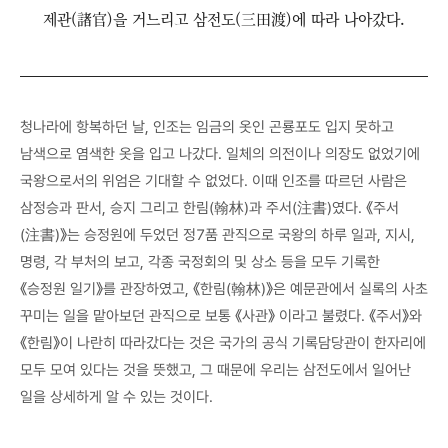
제관(諸官)을 거느리고 삼전도(三田渡)에 따라 나아갔다.
청나라에 항복하던 날, 인조는 임금의 옷인 곤룡포도 입지 못하고
남색으로 염색한 옷을 입고 나갔다. 일체의 의전이나 의장도 없었기에
국왕으로서의 위엄은 기대할 수 없었다. 이때 인조를 따르던 사람은
삼정승과 판서, 승지 그리고 한림(翰林)과 주서(注書)였다. 《주서
(注書)》는 승정원에 두었던 정7품 관직으로 국왕의 하루 일과, 지시,
명령, 각 부처의 보고, 각종 국정회의 및 상소 등을 모두 기록한
《승정원 일기》를 관장하였고, 《한림(翰林)》은 예문관에서 실록의 사초
꾸미는 일을 맡아보던 관직으로 보통 《사관》 이라고 불렸다. 《주서》와
《한림》이 나란히 따라갔다는 것은 국가의 공식 기록담당관이 한자리에
모두 모여 있다는 것을 뜻했고, 그 때문에 우리는 삼전도에서 일어난
일을 상세하게 알 수 있는 것이다.