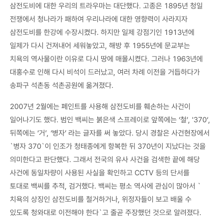
삼전도비에 대한 우리의 트라우마는 대단했다. 고종은 1895년 청일
전쟁에서 청나라가 패하여 우리나라에 대한 영향력이 사라지자
삼전도비를 한강에 수장시켰다. 하지만 일제 강점기인 1913년에
일제가 다시 건져내어 세워놓았고, 해방 후 1955년에 문교부는
치욕의 역사물이란 이유로 다시 땅에 매몰시켰다. 그러나 1963년에
대홍수로 인해 다시 비석이 드러났고, 여러 차례 이전을 거듭하다가
송파구 석촌동 석촌공원에 옮겨졌다.
2007년 2월에는 페인트를 사용해 삼전도비를 훼손하는 사건이
일어나기도 했다. 범인 백씨는 붉은색 스프레이로 앞쪽에는 ‘철’, '370‘,
뒤쪽에는 ‘거’, ‘병자’ 라는 글자를 써 놓았다. 당시 경찰은 사건현장에서
`병자 370`이 인조가 청태종에게 항복한 뒤 370년이 지났다는 것을
의미한다고 판단했다. 그래서 전국의 유사 사건을 검색한 끝에 해당
사건에 동일차량이 사용된 사실을 확인하고 CCTV 등의 단서를
토대로 백씨를 추적, 검거했다. 백씨는 평소 역사에 관심이 많아서 `
치욕의 상징인 삼전도비를 철거하거나, 위정자들이 보고 배울 수
있도록 청와대로 이전해야 한다`고 줄곧 주장했던 것으로 알려졌다.