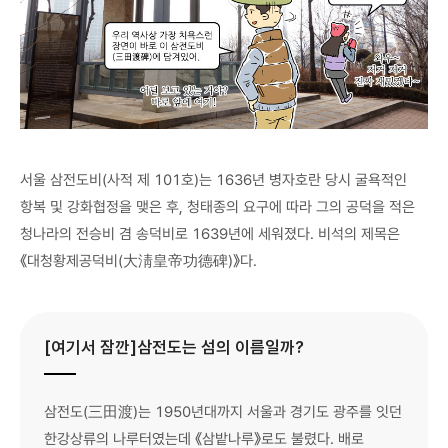
서울 삼전도비(사적 제 101호)는 1636년 병자호란 당시 굴욕적인
항복 및 강화협정을 맺은 후, 청태종의 요구에 따라 그의 공덕을 적은
청나라의 전승비 겸 송덕비로 1639년에 세워졌다. 비석의 제목은
《대청황제공덕비(大淸皇帝功德碑)》다.
[여기서 잠깐]삼전도는 섬의 이름일까?
삼전도(三田渡)는 1950년대까지 서울과 경기도 광주를 잇던
한강상류의 나루터였는데 《삼밭나루》로도 불렸다. 배로