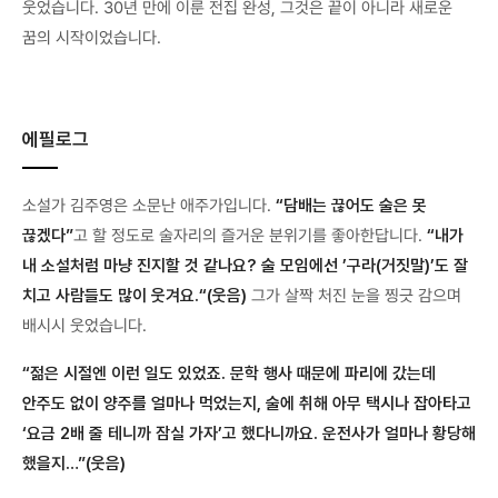
웃었습니다. 30년 만에 이룬 전집 완성, 그것은 끝이 아니라 새로운
꿈의 시작이었습니다.
에필로그
소설가 김주영은 소문난 애주가입니다.
“담배는 끊어도 술은 못
끊겠다”
고 할 정도로 술자리의 즐거운 분위기를 좋아한답니다.
“내가
내 소설처럼 마냥 진지할 것 같나요? 술 모임에선 ’구라(거짓말)’도 잘
치고 사람들도 많이 웃겨요.“(웃음)
그가 살짝 처진 눈을 찡긋 감으며
배시시 웃었습니다.
“젊은 시절엔 이런 일도 있었죠. 문학 행사 때문에 파리에 갔는데
안주도 없이 양주를 얼마나 먹었는지, 술에 취해 아무 택시나 잡아타고
‘요금 2배 줄 테니까 잠실 가자’고 했다니까요. 운전사가 얼마나 황당해
했을지…”(웃음)