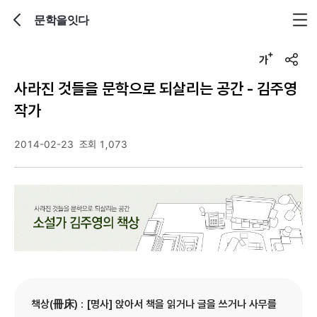
문학을잇다
뒤로가기
글자크기 조정하기
u
r
사라진 것들을 문학으로 되살리는 공간 - 김주영
l
복
작가
사
2014-02-23
조회 1,073
책상(冊床) : [명사] 앉아서 책을 읽거나 글을 쓰거나 사무를