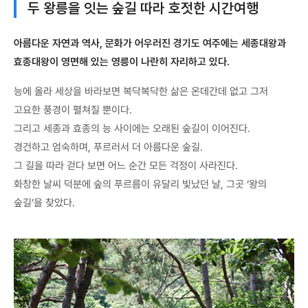
두 왕릉을 잇는 숲길 따라 호젓한 시간여행
아름다운 자연과 역사, 문화가 어우러진 경기도 여주에는 세종대왕과
효종대왕이 영면해 있는 영릉이 나란히 자리하고 있다.
능에 올라 세상을 바라보면 복닥복닥한 삶은 온데간데 없고 그저
고요한 풍경이 펼쳐질 뿐이다.
그리고 세종과 효종의 능 사이에는 오래된 숲길이 이어진다.
경건하고 엄숙하며, 푸르러서 더 아름다운 숲길.
그 길을 따라 걷다 보면 어느 순간 모든 걱정이 사라진다.
화창한 날씨 덕분에 숲의 푸르름이 유달리 빛났던 날, 그곳 ‘왕의
숲길’을 찾았다.