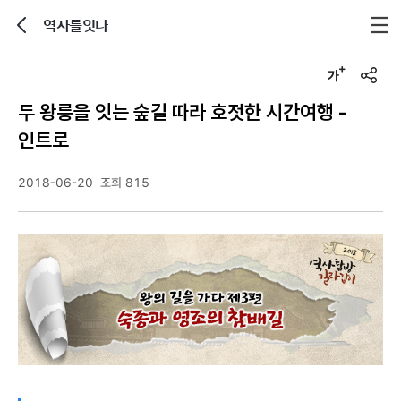
역사를잇다
뒤로가기
글자크기 조정하기
u
r
두 왕릉을 잇는 숲길 따라 호젓한 시간여행 -
l
복
인트로
사
2018-06-20
조회 815