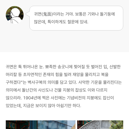
귀면(鬼面)이라는 거야. 보통은 기와나 돌기둥에
많은데, 특이하게도 철문에 있네.
귀면은 툭 튀어나온 눈. 뾰족한 송곳니에 찢어질 듯 벌어진 입, 산발한
머리칼 등 초자연적인 존재의 힘을 빌려 재앙을 물리치고 복을
구하겠다”는 벽사구복의 의미를 담고 있다. 사악한 기운을 물리친다는
의미에서 돌난간의 사신도나 건물 지붕의 잡상도 이와 다르지
않으리라. 1904년에 찍은 사진에는 기념비전의 지붕에도 잡신이
있었는데, 지금은 보이지 않아 아쉽기만 하다.