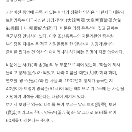
기념비전 중앙에 우뚝 서 있는 비석의 정확한 명칭은 ‘대한제국 대황제
보령망육순 어극사십년 칭경기념비(大韓帝國 大皇帝寶齡望六旬
御極四十年 稱慶紀念碑)’다. 비문은 의정 윤용선이 짓고 글씨는
육군부장 민병석이 썼다. 이후 조선총독부의 자문기관인 중추원
부의장을 지내는 등 적극 친일활동을 한 민병석이 칭경기념비의
글씨를 썼다는 건 역사의 아이러니라 하기에는 입맛이 자못 씁쓸하다.
비문에는 서(序)와 송(頌)의 두 부분으로 되어 있는데, ‘하늘에 제사
올리고 황제(皇帝)가 되었고, 나라 이름을 ‘대한(大韓)’이라 하며,
연호를 ‘광무(光武)’라 한 사실’과 ‘1902년이 황제가 등극한 지
40년이자 보령이 망육순(51세)이 되는 해이므로 기로소에 든 사실’을
기념하여 비석을 세운다는 내용이 새겨져 있다.
여기서 보령은 임금의 나이를 높여 부르는 말로 보력(寶曆), 보산
(寶算)이라고도 한다. 망육순(望六旬)은 말 그대로 50세를 넘어
60세를 바라본다는 뜻이다.