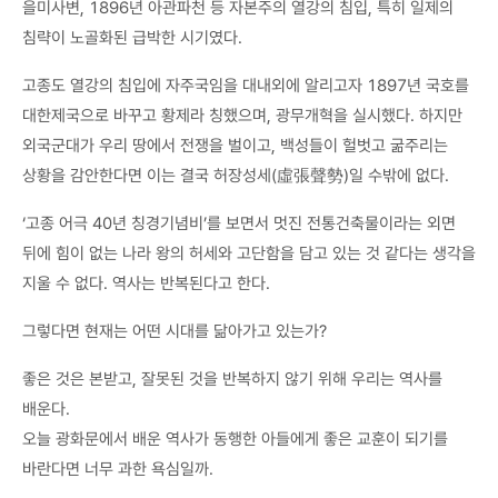
을미사변, 1896년 아관파천 등 자본주의 열강의 침입, 특히 일제의
침략이 노골화된 급박한 시기였다.
고종도 열강의 침입에 자주국임을 대내외에 알리고자 1897년 국호를
대한제국으로 바꾸고 황제라 칭했으며, 광무개혁을 실시했다. 하지만
외국군대가 우리 땅에서 전쟁을 벌이고, 백성들이 헐벗고 굶주리는
상황을 감안한다면 이는 결국 허장성세(虛張聲勢)일 수밖에 없다.
‘고종 어극 40년 칭경기념비’를 보면서 멋진 전통건축물이라는 외면
뒤에 힘이 없는 나라 왕의 허세와 고단함을 담고 있는 것 같다는 생각을
지울 수 없다. 역사는 반복된다고 한다.
그렇다면 현재는 어떤 시대를 닮아가고 있는가?
좋은 것은 본받고, 잘못된 것을 반복하지 않기 위해 우리는 역사를
배운다.
오늘 광화문에서 배운 역사가 동행한 아들에게 좋은 교훈이 되기를
바란다면 너무 과한 욕심일까.