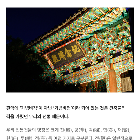
편액에 ‘기념비각’이 아닌 ‘기념비전’이라 되어 있는 것은 건축물의
격을 가렸던 우리의 전통 때문이다.
우리 전통건물의 명칭은 크게 전(殿), 당(堂), 각(閣), 합(閤), 재(齋),
헌(軒), 루(樓), 정(亭) 등 여덟 가지로 구분된다. 전(殿)은 일반적으로