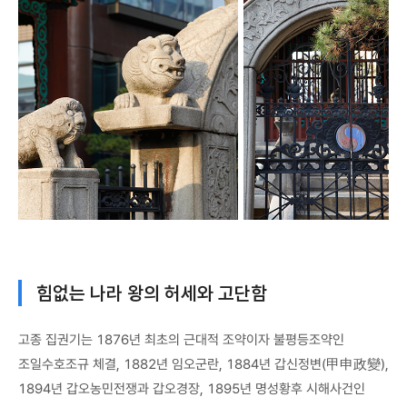
힘없는 나라 왕의 허세와 고단함
고종 집권기는 1876년 최초의 근대적 조약이자 불평등조약인
조일수호조규 체결, 1882년 임오군란, 1884년 갑신정변(甲申政變),
1894년 갑오농민전쟁과 갑오경장, 1895년 명성황후 시해사건인