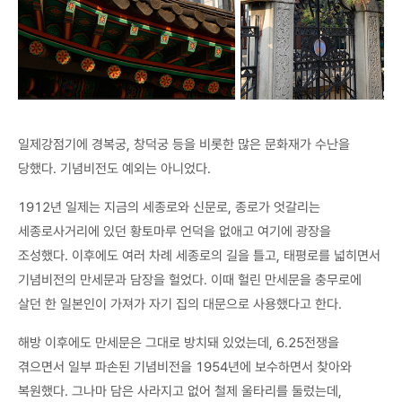
일제강점기에 경복궁, 창덕궁 등을 비롯한 많은 문화재가 수난을
당했다. 기념비전도 예외는 아니었다.
1912년 일제는 지금의 세종로와 신문로, 종로가 엇갈리는
세종로사거리에 있던 황토마루 언덕을 없애고 여기에 광장을
조성했다. 이후에도 여러 차례 세종로의 길을 틀고, 태평로를 넓히면서
기념비전의 만세문과 담장을 헐었다. 이때 헐린 만세문을 충무로에
살던 한 일본인이 가져가 자기 집의 대문으로 사용했다고 한다.
해방 이후에도 만세문은 그대로 방치돼 있었는데, 6.25전쟁을
겪으면서 일부 파손된 기념비전을 1954년에 보수하면서 찾아와
복원했다. 그나마 담은 사라지고 없어 철제 울타리를 둘렀는데,