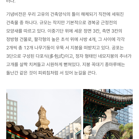
터다.
기념비전은 우리 고유의 건축양식의 틀이 해체되기 직전에 세워진
건축물 중 하나다. 규모는 작지만 기본적으로 경복궁 근정전의
모양새를 따르고 있다. 이중기단 위에 세운 정면 3칸, 측면 3칸의
정방형 건물로, 팔각형의 높은 초석 위에 사방 4개, 그 사이에 각각
2개씩 총 12개 나무기둥이 우뚝 서 지붕을 떠받치고 있다. 공포는
3단으로 구성된 다포식(多包式)이고, 정자 형태인 네모지붕의 추녀가
고개를 살짝 치켜들고 시원하게 뻗쳐있다. 지붕 꼭대기 종마루에는
돌난간 같은 것이 피뢰침처럼 서 있어 눈길을 끈다.