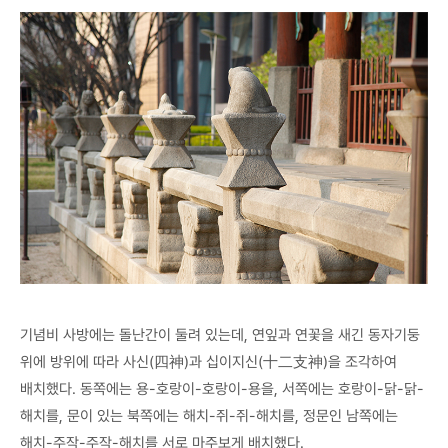
기념비 사방에는 돌난간이 둘려 있는데, 연잎과 연꽃을 새긴 동자기둥
위에 방위에 따라 사신(四神)과 십이지신(十二支神)을 조각하여
배치했다. 동쪽에는 용-호랑이-호랑이-용을, 서쪽에는 호랑이-닭-닭-
해치를, 문이 있는 북쪽에는 해치-쥐-쥐-해치를, 정문인 남쪽에는
해치-주작-주작-해치를 서로 마주보게 배치했다.