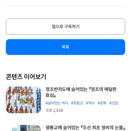
앱으로 구독하기
목록
콘텐츠 이어보기
정조반차도에 숨어있는 『정조의 애달픈
효심』
#숨어있는 역사
#최동군
#역사
#문화
#건강
조회 2,526
광통교에 숨어있는 『조선 최초 왕비의 눈물』