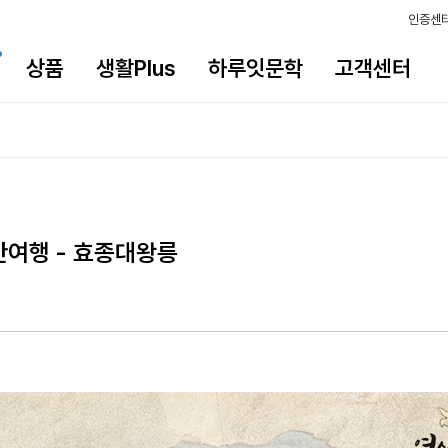
인증센
상품
생활Plus
하루잇문학
고객센터
간여행 - 효종대왕릉