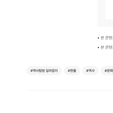
•
본 콘텐
•
본 콘텐
#역사탐방 길라잡이
#한율
#역사
#문화