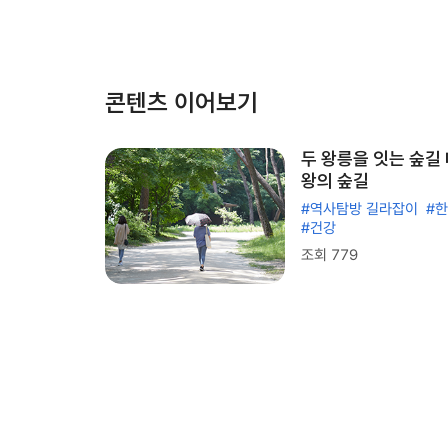
콘텐츠 이어보기
두 왕릉을 잇는 숲길
왕의 숲길
#역사탐방 길라잡이
#
#건강
조회 779