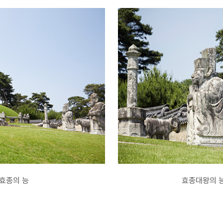
 효종의 능
효종대왕의 