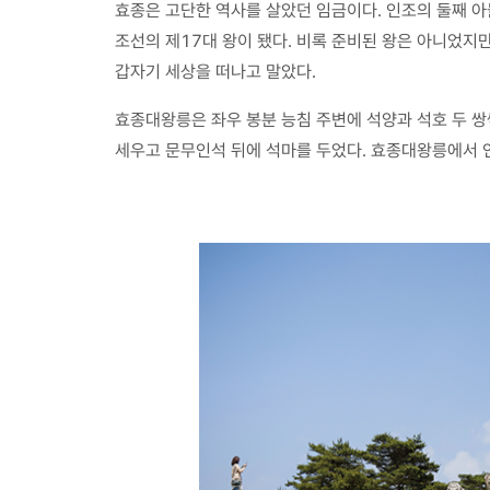
효종은 고단한 역사를 살았던 임금이다. 인조의 둘째 아
조선의 제17대 왕이 됐다. 비록 준비된 왕은 아니었지
갑자기 세상을 떠나고 말았다.
효종대왕릉은 좌우 봉분 능침 주변에 석양과 석호 두 쌍씩
세우고 문무인석 뒤에 석마를 두었다. 효종대왕릉에서 