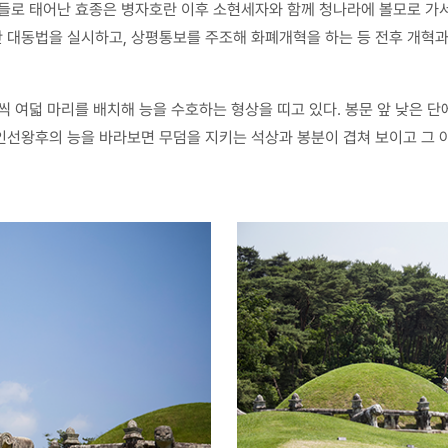
들로 태어난 효종은 병자호란 이후 소현세자와 함께 청나라에 볼모로 가서
만 대동법을 실시하고, 상평통보를 주조해 화폐개혁을 하는 등 전후 개혁과 
 여덟 마리를 배치해 능을 수호하는 형상을 띠고 있다. 봉문 앞 낮은 단
인선왕후의 능을 바라보면 무덤을 지키는 석상과 봉분이 겹쳐 보이고 그 