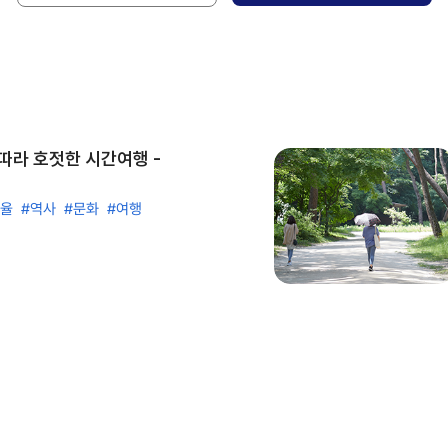
 따라 호젓한 시간여행 -
한율
#역사
#문화
#여행