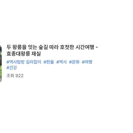
두 왕릉을 잇는 숲길 따라 호젓한 시간여행 -
효종대왕릉 재실
#역사탐방 길라잡이
#한율
#역사
#문화
#여행
#건강
조회 922