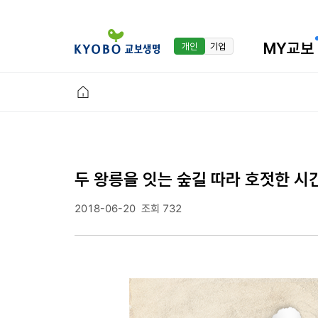
MY교보
개인
기업
두 왕릉을 잇는 숲길 따라 호젓한 시
2018-06-20
조회 732