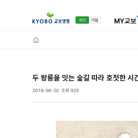
MY교보
개인
기업
두 왕릉을 잇는 숲길 따라 호젓한 시
2018-06-20
조회 925