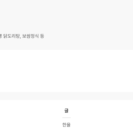
뽕 닭도리탕, 보쌈정식 등
글
한율