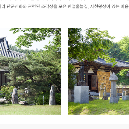
아니라 단군신화와 관련된 조각상을 모은 한얼울늘집, 사천왕상이 있는 마