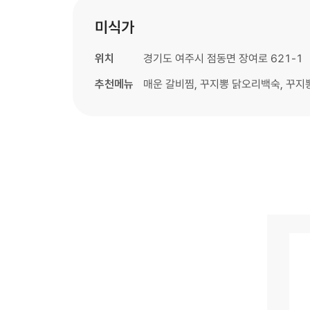
미식가
위치
경기도 여주시 점동면 장여로 621-1
추천메뉴
매운 갈비찜, 꾸지뽕 닭오리백숙, 꾸지