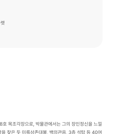
울렛
108호 목조각장으로, 박물관에서는 그의 장인정신을 느낄
 찾은 듯 미륵삼존대불, 백의관음, 3층 석탑 등 40여