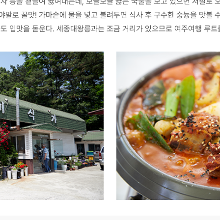
감자 등을 곁들여 끓여내는데, 보글보글 끓는 국물을 보고 있으면 저절로 
야말로 꿀맛! 가마솥에 물을 넣고 불려두면 식사 후 구수한 숭늉을 맛볼 
등도 입맛을 돋운다. 세종대왕릉과는 조금 거리가 있으므로 여주여행 루트를