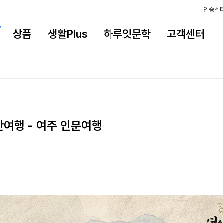
인증센
상품
생활Plus
하루잇문학
고객센터
간여행 - 여주 인문여행