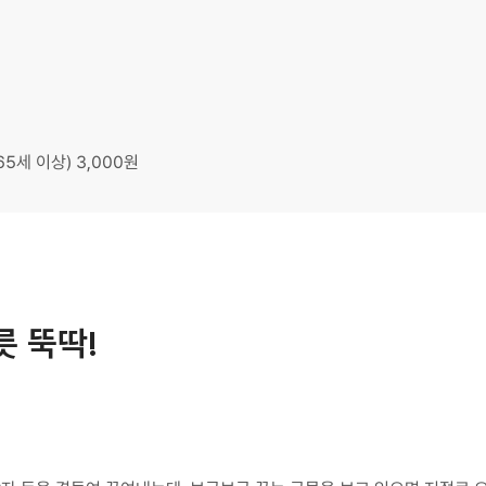
65세 이상) 3,000원
릇 뚝딱!