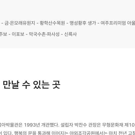
보 - 금·은모래유원지 - 황학산수목원 - 명성황후 생가 - 여주프리미엄 아
주보 - 이포보 - 막국수촌·파사성 - 신륵사
만날 수 있는 곳
 목아박물관은 1993년 개관했다. 설립자 박찬수 관장은 무형문화재 제
 있다. 행복의 문을 통과해 이어지는 야외조각공원에서는 마치 천년 고찰을