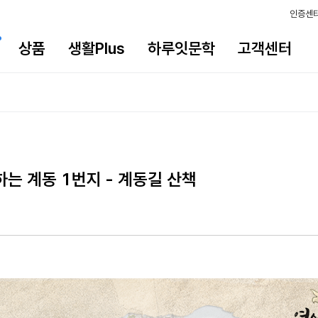
인증센
상품
생활Plus
하루잇문학
고객센터
는 계동 1번지 - 계동길 산책