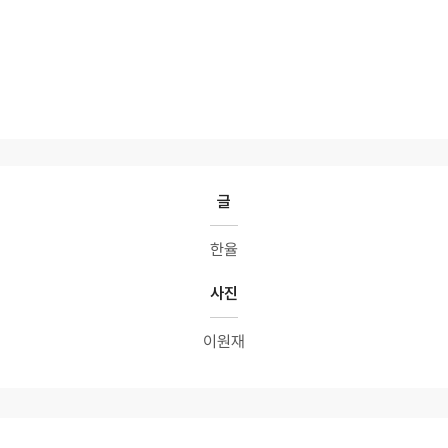
글
한율
사진
이원재