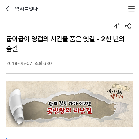
역사를잇다
뒤로가기
글자크기 조정하기
u
r
굽이굽이 영겁의 시간을 품은 옛길 - 2천 년의
l
복
숲길
사
2018-05-07
조회 630