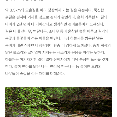
약 3.5km의 오솔길을 따라 정상까지 가는 길은 유순하다. 푹신한
흙길은 평지에 가까울 정도로 경사가 완만하다. 운치 가득한 이 길의
나이가 2천 년이 다 되어간다고 생각하면 경이로움마저 느껴진다.
길은 내내 전나무, 떡갈나무, 소나무 등이 울창한 숲을 이루고 길가의
봄꽃과 들꽃들이 걷는 이들을 반긴다. 마침 하늘재를 방문한 날은
봄비가 내린 직후여서 청량함이 한층 더 강하게 느껴졌다. 송계 계곡의
맑은 물소리와 끊임없이 지저귀는 새소리가 온몸을 휘감는 듯하다.
하늘재는 아기자기한 길이 많아 산책자에게 더욱 풍성한 느낌을 갖게
한다. 특히 연아를 닮은 나무, 연리목 친구나무 등 특이한 모양의
나무들이 숲길을 걷는 재미를 더해준다.