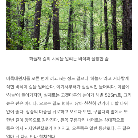
하늘재 길의 시작을 알리는 비석과 울창한 숲
미륵대원지를 오른 편에 끼고 5분 정도 걸으니 ‘하늘재’라고 커다랗게
적힌 비석이 길을 일러준다. 여기서부터가 실질적인 들머리다. 이름에
‘하늘’이 들어가지만, 실제로는 고갯마루의 높이가 해발 525m로, 그리
높은 편은 아니다. 오르는 길도 험하지 않아 천천히 걷기에 더할 나위
없이 좋다. 장승의 마중을 뒤로하고 오르다 보면, 구름다리 앞에서 또
한번 길이 양쪽으로 갈라진다. 왼쪽 구름다리 너머로는 상대적으로
좁은 역사 • 자연관찰로가 이어지고, 오른쪽은 일반 등산로다. 두 길은
얼마 뒤 다시 만나 합쳐진다.