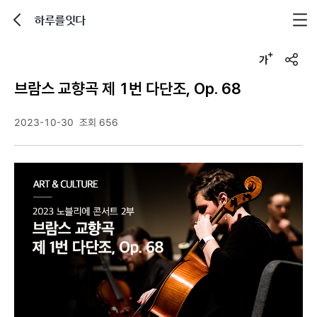
하루를잇다
뒤로가기
글자크기 조정하기
u
r
브람스 교향곡 제 1번 다단조, Op. 68
l
복
사
2023-10-30
조회 656