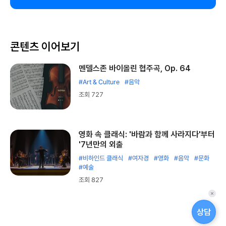
콘텐츠 이어보기
멘델스존 바이올린 협주곡, Op. 64
#Art & Culture
#음악
조회 727
영화 속 클래식: '바람과 함께 사라지다'부터
'7년만의 외출
#비하인드 클래식
#여자경
#영화
#음악
#문화
#예술
조회 827
퀵
메
상담
뉴