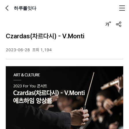
하루를잇다
뒤로가기
글자크기 조정하기
u
r
Czardas(차르다시) - V.Monti
l
복
사
2023-06-28
조회 1,194