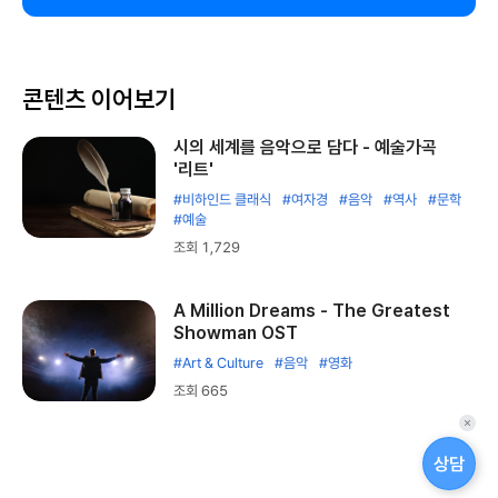
콘텐츠 이어보기
시의 세계를 음악으로 담다 - 예술가곡
'리트'
#비하인드 클래식
#여자경
#음악
#역사
#문학
#예술
조회 1,729
A Million Dreams - The Greatest
Showman OST
#Art & Culture
#음악
#영화
조회 665
퀵
메
상담
뉴
닫