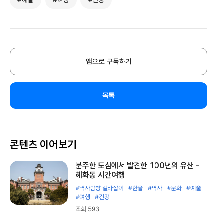
#예술
#여행
#건강
앱으로 구독하기
목록
콘텐츠 이어보기
분주한 도심에서 발견한 100년의 유산 -
혜화동 시간여행
#역사탐방 길라잡이
#한율
#역사
#문화
#예술
#여행
#건강
조회 593