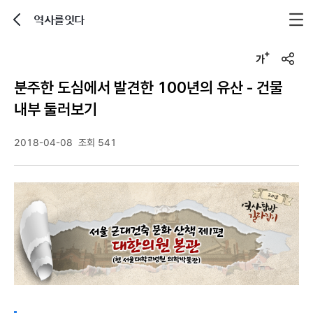
역사를잇다
뒤로가기
글자크기 조정하기
u
r
분주한 도심에서 발견한 100년의 유산 - 건물
l
복
내부 둘러보기
사
2018-04-08
조회 541